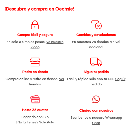
¡Descubre y compra en Oechsle!
Compra fácil y seguro
Cambios y devoluciones
En solo 6 simples pasos,
ve nuestro
En nuestras 26 tiendas a nivel
video
nacional
Retiro en tienda
Sigue tu pedido
Compra online y retira en tienda.
Ver
Fácil y rápido sólo con tu DNI.
Seguir
tiendas
pedido
Hasta 36 cuotas
Chatea con nosotros
Pagando con Sip
Escríbenos a nuestro
Whatsapp
¿No la tienes?
Solicítala
Chat