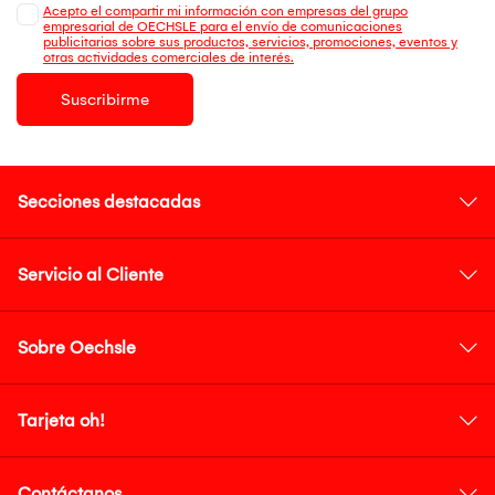
Acepto el compartir mi información con empresas del grupo
empresarial de OECHSLE para el envío de comunicaciones
publicitarias sobre sus productos, servicios, promociones, eventos y
otras actividades comerciales de interés.
Suscribirme
Secciones destacadas
Servicio al Cliente
Sobre Oechsle
Tarjeta oh!
Contáctanos