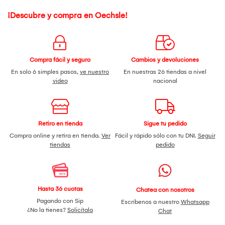
¡Descubre y compra en Oechsle!
Compra fácil y seguro
Cambios y devoluciones
En solo 6 simples pasos,
ve nuestro
En nuestras 26 tiendas a nivel
video
nacional
Retiro en tienda
Sigue tu pedido
Compra online y retira en tienda.
Ver
Fácil y rápido sólo con tu DNI.
Seguir
tiendas
pedido
Hasta 36 cuotas
Chatea con nosotros
Pagando con Sip
Escríbenos a nuestro
Whatsapp
¿No la tienes?
Solicítala
Chat