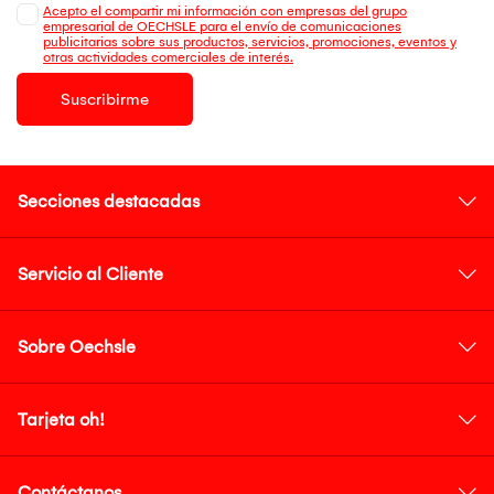
Acepto el compartir mi información con empresas del grupo
empresarial de OECHSLE para el envío de comunicaciones
publicitarias sobre sus productos, servicios, promociones, eventos y
otras actividades comerciales de interés.
Suscribirme
Secciones destacadas
Servicio al Cliente
Sobre Oechsle
Tarjeta oh!
Contáctanos