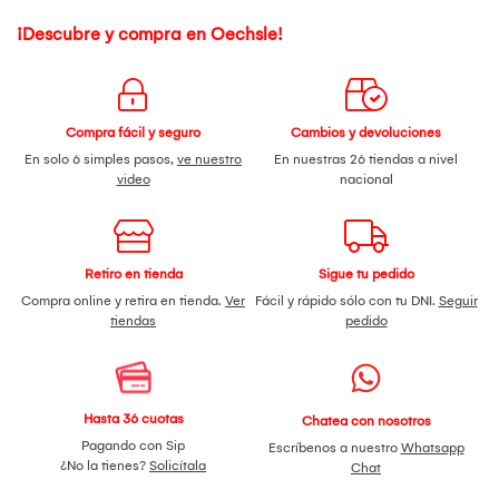
¡Descubre y compra en Oechsle!
Compra fácil y seguro
Cambios y devoluciones
En solo 6 simples pasos,
ve nuestro
En nuestras 26 tiendas a nivel
video
nacional
Retiro en tienda
Sigue tu pedido
Compra online y retira en tienda.
Ver
Fácil y rápido sólo con tu DNI.
Seguir
tiendas
pedido
Hasta 36 cuotas
Chatea con nosotros
Pagando con Sip
Escríbenos a nuestro
Whatsapp
¿No la tienes?
Solicítala
Chat