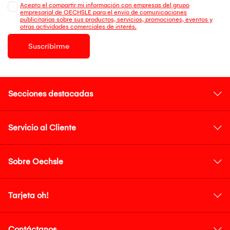
Acepto el compartir mi información con empresas del grupo
empresarial de OECHSLE para el envío de comunicaciones
publicitarias sobre sus productos, servicios, promociones, eventos y
otras actividades comerciales de interés.
Suscribirme
Secciones destacadas
Servicio al Cliente
Sobre Oechsle
Tarjeta oh!
Contáctanos