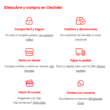
¡Descubre y compra en Oechsle!
Compra fácil y seguro
Cambios y devoluciones
En solo 6 simples pasos,
ve nuestro
En nuestras 26 tiendas a nivel
video
nacional
Retiro en tienda
Sigue tu pedido
Compra online y retira en tienda.
Ver
Fácil y rápido sólo con tu DNI.
Seguir
tiendas
pedido
Hasta 36 cuotas
Chatea con nosotros
Pagando con Sip
Escríbenos a nuestro
Whatsapp
¿No la tienes?
Solicítala
Chat