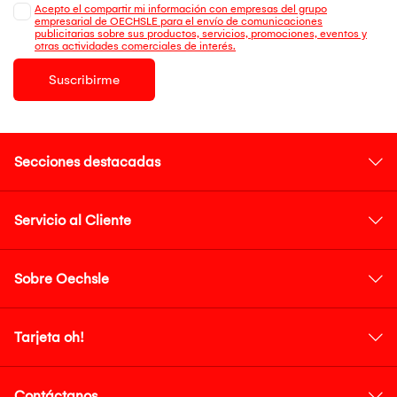
Acepto el compartir mi información con empresas del grupo
empresarial de OECHSLE para el envío de comunicaciones
publicitarias sobre sus productos, servicios, promociones, eventos y
otras actividades comerciales de interés.
Suscribirme
Secciones destacadas
Servicio al Cliente
Sobre Oechsle
Tarjeta oh!
Contáctanos