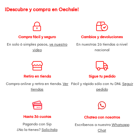
¡Descubre y compra en Oechsle!
Compra fácil y seguro
Cambios y devoluciones
En solo 6 simples pasos,
ve nuestro
En nuestras 26 tiendas a nivel
video
nacional
Retiro en tienda
Sigue tu pedido
Compra online y retira en tienda.
Ver
Fácil y rápido sólo con tu DNI.
Seguir
tiendas
pedido
Hasta 36 cuotas
Chatea con nosotros
Pagando con Sip
Escríbenos a nuestro
Whatsapp
¿No la tienes?
Solicítala
Chat