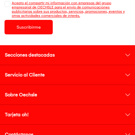
Acepto el compartir mi información con empresas del grupo
empresarial de OECHSLE para el envío de comunicaciones
publicitarias sobre sus productos, servicios, promociones, eventos y
otras actividades comerciales de interés.
Suscribirme
Secciones destacadas
Servicio al Cliente
Sobre Oechsle
Tarjeta oh!
Contáctanos