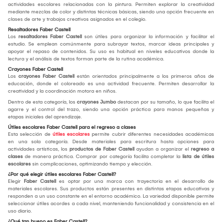
actividades escolares relacionadas con la pintura. Permiten explorar la creatividad
mediante mezclas de color y distintas técnicas básicas, siendo una opción frecuente en
clases de arte y trabajos creativos asignados en el colegio.
Resaltadores Faber Castell
Los
resaltadores Faber Castell
son útiles para organizar la información y facilitar el
estudio. Se emplean comúnmente para subrayar textos, marcar ideas principales y
apoyar el repaso de contenidos. Su uso es habitual en niveles educativos donde la
lectura y el análisis de textos forman parte de la rutina académica.
Crayones Faber Castell
Los
crayones Faber Castell
están orientados principalmente a los primeros años de
educación, donde el coloreado es una actividad frecuente. Permiten desarrollar la
creatividad y la coordinación motora en niños.
Dentro de esta categoría, los
crayones Jumbo
destacan por su tamaño, lo que facilita el
agarre y el control del trazo, siendo una opción práctica para manos pequeñas y
etapas iniciales del aprendizaje.
Útiles escolares Faber Castell para el regreso a clases
Esta selección de
útiles escolares
permite cubrir diferentes necesidades académicas
en una sola categoría. Desde materiales para escritura hasta opciones para
actividades artísticas, los
productos de Faber Castell
ayudan a organizar el
regreso a
clases
de manera práctica. Comprar por categoría facilita completar la
lista de útiles
escolares
sin complicaciones, optimizando tiempo y elección.
¿Por qué elegir útiles escolares Faber Castell?
Elegir
Faber Castell
es optar por una marca con trayectoria en el desarrollo de
materiales escolares. Sus productos están presentes en distintas etapas educativas y
responden a un uso constante en el entorno académico. La variedad disponible permite
seleccionar útiles acordes a cada nivel, manteniendo funcionalidad y consistencia en el
uso diario.
¿Qué tan bueno es Faber Castell?