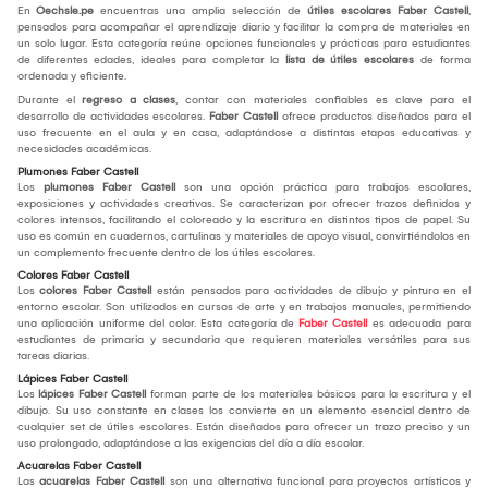
En
Oechsle.pe
encuentras una amplia selección de
útiles escolares Faber Castell
,
pensados para acompañar el aprendizaje diario y facilitar la compra de materiales en
un solo lugar. Esta categoría reúne opciones funcionales y prácticas para estudiantes
de diferentes edades, ideales para completar la
lista de útiles escolares
de forma
ordenada y eficiente.
Durante el
regreso a clases
, contar con materiales confiables es clave para el
desarrollo de actividades escolares.
Faber Castell
ofrece productos diseñados para el
uso frecuente en el aula y en casa, adaptándose a distintas etapas educativas y
necesidades académicas.
Plumones Faber Castell
Los
plumones Faber Castell
son una opción práctica para trabajos escolares,
exposiciones y actividades creativas. Se caracterizan por ofrecer trazos definidos y
colores intensos, facilitando el coloreado y la escritura en distintos tipos de papel. Su
uso es común en cuadernos, cartulinas y materiales de apoyo visual, convirtiéndolos en
un complemento frecuente dentro de los útiles escolares.
Colores Faber Castell
Los
colores Faber Castell
están pensados para actividades de dibujo y pintura en el
entorno escolar. Son utilizados en cursos de arte y en trabajos manuales, permitiendo
una aplicación uniforme del color. Esta categoría de
Faber Castell
es adecuada para
estudiantes de primaria y secundaria que requieren materiales versátiles para sus
tareas diarias.
Lápices Faber Castell
Los
lápices Faber Castell
forman parte de los materiales básicos para la escritura y el
dibujo. Su uso constante en clases los convierte en un elemento esencial dentro de
cualquier set de útiles escolares. Están diseñados para ofrecer un trazo preciso y un
uso prolongado, adaptándose a las exigencias del día a día escolar.
Acuarelas Faber Castell
Las
acuarelas Faber Castell
son una alternativa funcional para proyectos artísticos y