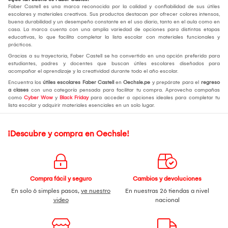
Faber Castell es una marca reconocida por la calidad y confiabilidad de sus útiles
escolares y materiales creativos. Sus productos destacan por ofrecer colores intensos,
buena durabilidad y un desempeño constante en el uso diario, tanto en el aula como en
casa. La marca cuenta con una amplia variedad de opciones para distintas etapas
educativas, lo que facilita completar la lista escolar con materiales funcionales y
prácticos.
Gracias a su trayectoria, Faber Castell se ha convertido en una opción preferida para
estudiantes, padres y docentes que buscan útiles escolares diseñados para
acompañar el aprendizaje y la creatividad durante todo el año escolar.
Encuentra los
útiles escolares Faber Castell
en
Oechsle.pe
y prepárate para el
regreso
a clases
con una categoría pensada para facilitar tu compra. Aprovecha campañas
como
Cyber Wow
y
Black Friday
para acceder a opciones ideales para completar tu
lista escolar y adquirir materiales esenciales en un solo lugar.
¡Descubre y compra en Oechsle!
Compra fácil y seguro
Cambios y devoluciones
En solo 6 simples pasos,
ve nuestro
En nuestras 26 tiendas a nivel
video
nacional