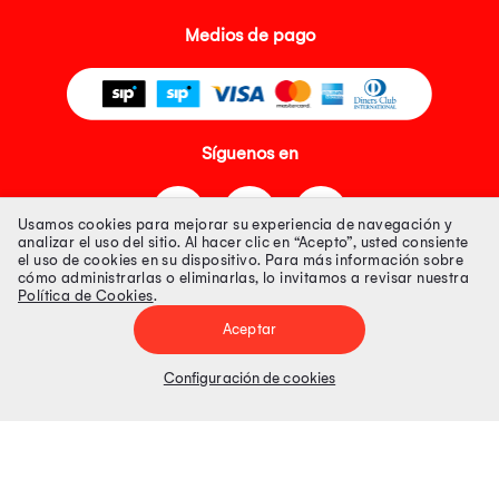
Medios de pago
Síguenos en
Usamos cookies para mejorar su experiencia de navegación y
analizar el uso del sitio. Al hacer clic en “Acepto”, usted consiente
el uso de cookies en su dispositivo. Para más información sobre
cómo administrarlas o eliminarlas, lo invitamos a revisar nuestra
Política de Cookies
.
Tienda 100% Segura
Aceptar
Tiendas Peruanas S.A. R.U.C. Nº 20493020618. Todos los derechos
reservados. Av. Aviación 2405 Piso 3, San Borja
Configuración de cookies
Precios disponibles solo en www.oechsle.pe. Precios online publicados
pueden incluir descuento adicional. Precios sujetos a variaciones sin
previo aviso. Productos sujetos a disponibilidad de stock
El Oficial de Protección de Datos Personales de Tiendas Peruanas S.A.
identificada con RUC No. 20493020618 es el señor Juan Diego Gavelan
Zegarra identificado con D.N.I. N° 45218133, cuyo correo corporativo de
contacto es
oficial.protecciondedatos@oechsle.pe