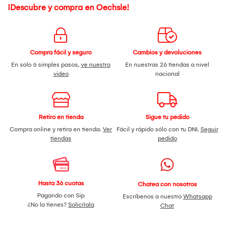
¡Descubre y compra en Oechsle!
Compra fácil y seguro
Cambios y devoluciones
En solo 6 simples pasos,
ve nuestro
En nuestras 26 tiendas a nivel
video
nacional
Retiro en tienda
Sigue tu pedido
Compra online y retira en tienda.
Ver
Fácil y rápido sólo con tu DNI.
Seguir
tiendas
pedido
Hasta 36 cuotas
Chatea con nosotros
Pagando con Sip
Escríbenos a nuestro
Whatsapp
¿No la tienes?
Solicítala
Chat