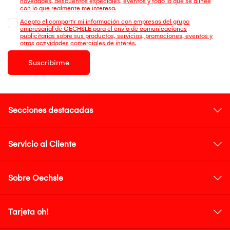
novedades, descuentos especiales, eventos y todo lo que se alinee
con lo que realmente me interesa.
Acepto el compartir mi información con empresas del grupo
empresarial de OECHSLE para el envío de comunicaciones
publicitarias sobre sus productos, servicios, promociones, eventos y
otras actividades comerciales de interés.
Suscribirme
Secciones destacadas
Servicio al Cliente
Sobre Oechsle
Tarjeta oh!