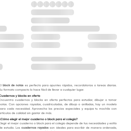
El
block de notas
es perfecto para apuntes rápidos, recordatorios o tareas diarias.
Su formato compacto lo hace fácil de llevar a cualquier lugar.
Cuadernos y blocks en oferta
Encuentra cuadernos y blocks en oferta perfectos para estudiar, dibujar o tomar
notas. Con opciones rayadas, cuadriculadas, de dibujo o anilladas, hay un modelo
para cada necesidad. Aprovecha los precios especiales y equipa tu mochila con
artículos de calidad sin gastar de más.
¿Cómo elegir el mejor cuaderno o block para el colegio?
Elegir el mejor cuaderno o block para el colegio depende de tus necesidades y estilo
de estudio. Los
cuadernos rayados
son ideales para escribir de manera ordenada,