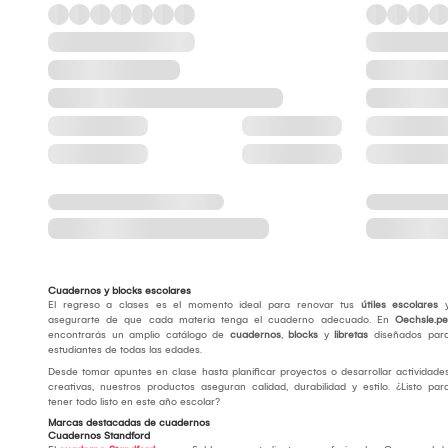
Cuadernos y blocks escolares
El regreso a clases es el momento ideal para renovar tus
útiles escolares
asegurarte de que cada materia tenga el cuaderno adecuado. En
Oechsle.pe
encontrarás un amplio catálogo de
cuadernos
,
blocks
y
libretas
diseñados par
estudiantes de todas las edades.
Desde tomar apuntes en clase hasta planificar proyectos o desarrollar actividade
creativas, nuestros productos aseguran calidad, durabilidad y estilo. ¿Listo par
tener todo listo en este año escolar?
Marcas destacadas de cuadernos
Cuadernos Standford