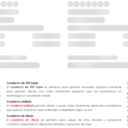
Cuaderno de 100 hojas
y
El
cuaderno de 100 hojas
es perfecto para quienes necesitan espacio suficiente
,
para apuntes diarios. Sus hojas resistentes aseguran que tus anotaciones se
a
mantengan en excelente estado.
Cuaderno anillado
El
cuaderno anillado
permite añadir o quitar hojas fácilmente, ideal para estudiantes
s
que quieren mantener todo ordenado y adaptable según el uso.
a
Cuaderno de dibujo
El
cuaderno de dibujo
es perfecto para clases de arte, bocetos y proyectos
creativos, disponible en diferentes tamaños y grosores de hoja.