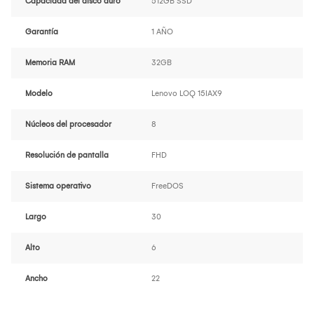
Capacidad del disco duro
512GB SSD
Garantía
1 AÑO
Memoria RAM
32GB
Modelo
Lenovo LOQ 15IAX9
Núcleos del procesador
8
Resolución de pantalla
FHD
Sistema operativo
FreeDOS
Largo
30
Alto
6
Ancho
22