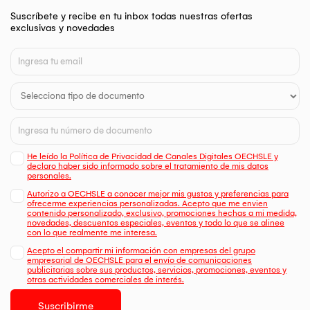
Suscríbete y recibe en tu inbox todas nuestras ofertas
exclusivas y novedades
He leído la Política de Privacidad de Canales Digitales OECHSLE y
declaro haber sido informado sobre el tratamiento de mis datos
personales.
Autorizo a OECHSLE a conocer mejor mis gustos y preferencias para
ofrecerme experiencias personalizadas. Acepto que me envien
contenido personalizado, exclusivo, promociones hechas a mi medida,
novedades, descuentos especiales, eventos y todo lo que se alinee
con lo que realmente me interesa.
Acepto el compartir mi información con empresas del grupo
empresarial de OECHSLE para el envío de comunicaciones
publicitarias sobre sus productos, servicios, promociones, eventos y
otras actividades comerciales de interés.
Suscribirme