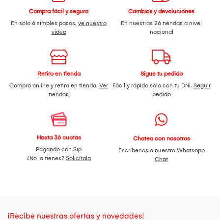
¿Para quién es útil esta laptop?
Compra fácil y seguro
Cambios y devoluciones
Es una excelente opción para gamers, creadores de
En solo 6 simples pasos,
ve nuestro
En nuestras 26 tiendas a nivel
contenido, diseñadores, estudiantes de carreras técnicas y
video
nacional
profesionales que requieren alto rendimiento gráfico y
capacidad multitarea para software exigente.
Descubre el rendimiento de la Lenovo Legion Pro 5 y lleva tu
experiencia de trabajo, creación y juego a un nuevo nivel
Retiro en tienda
Sigue tu pedido
con un equipo potente y confiable.
Compra online y retira en tienda.
Ver
Fácil y rápido sólo con tu DNI.
Seguir
tiendas
pedido
Fotos referenciales. 83LT002MLM.
Hasta 36 cuotas
Chatea con nosotros
Pagando con Sip
Escríbenos a nuestro
Whatsapp
¿No la tienes?
Solicítala
Chat
¡Recibe nuestras ofertas y novedades!