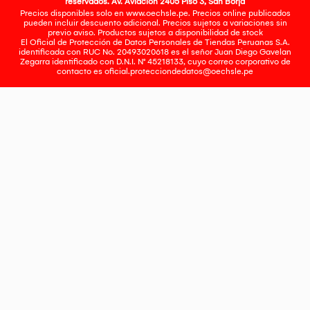
reservados. Av. Aviación 2405 Piso 3, San Borja
Precios disponibles solo en www.oechsle.pe. Precios online publicados
pueden incluir descuento adicional. Precios sujetos a variaciones sin
previo aviso. Productos sujetos a disponibilidad de stock
El Oficial de Protección de Datos Personales de Tiendas Peruanas S.A.
identificada con RUC No. 20493020618 es el señor Juan Diego Gavelan
Zegarra identificado con D.N.I. N° 45218133, cuyo correo corporativo de
contacto es
oficial.protecciondedatos@oechsle.pe