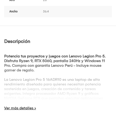
Alto
2.6
Ancho
36.4
Descripción
Potencia tus proyectos y juegos con Lenovo Legion Pro 5.
Disfruta Ryzen 9, RTX 5060, pantalla 240Hz y Windows 11
Pro. Compra con garantía Lenovo Perú - Incluye mouse
gamer de regalo.
La Lenovo Legion Pro 5 16ADR10 es una laptop de alto
rendimiento diseñada para quienes necesitan potencia
sostenida en juegos, creación de contenido y tareas
exigentes. Integra procesador AMD Ryzen 9 y gráficos
NVIDIA GeForce RTX que permiten ejecutar aplicaciones
demandantes con fluidez, junto con una pantalla de alta
resolución y frecuencia que mejora la experiencia visual en
trabajo y entretenimiento.