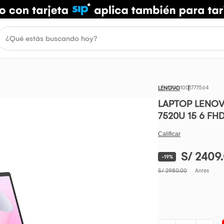
1001777564
LENOVO
LAPTOP LENOV
7520U 15 6 FH
S/ 2409
-19%
S/ 2980.00
Antes