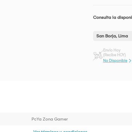
Consulta la disponi
San Borja, Lima
Envío Hoy
(Recibe HOY)
No Disponible
PcYa Zona Gamer
Ver términos y condiciones