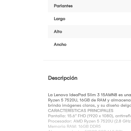
Parlantes
Largo
Alto
Ancho
Descripción
La Lenovo IdeaPad Slim 3 15AMN8 es una l
Ryzen 5 7520U, 16GB de RAM y almacenami
brinda imágenes claras, y su diseño delgad
CARACTERÍSTICAS PRINCIPALES
Pantalla: 15.6" FHD (1920 x 1080), antirrefl
Procesador: AMD Ryzen 5 7520U (2.8 GHz b
Memoria RAM: 16GB DDR5