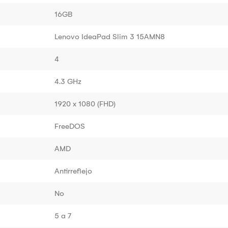
16GB
Lenovo IdeaPad Slim 3 15AMN8
4
4.3 GHz
1920 x 1080 (FHD)
FreeDOS
AMD
Antirreflejo
No
5 a 7