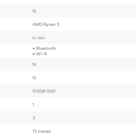
Sí
AMD Ryzen 5
Li-Ion
• Bluetooth
• Wi-fi
Sí
Sí
512GB SSD
1
3
12 meses