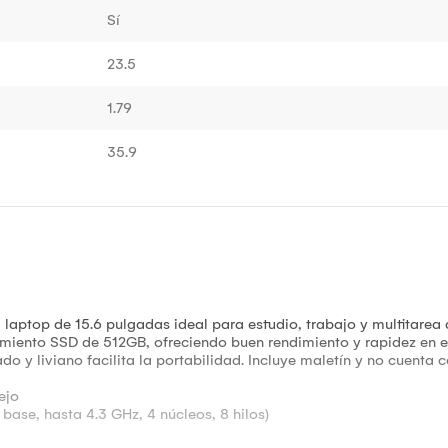
Sí
23.5
1.79
35.9
aptop de 15.6 pulgadas ideal para estudio, trabajo y multitarea
ento SSD de 512GB, ofreciendo buen rendimiento y rapidez en el
o y liviano facilita la portabilidad. Incluye maletín y no cuenta 
ejo
ase, hasta 4.3 GHz, 4 núcleos, 8 hilos)