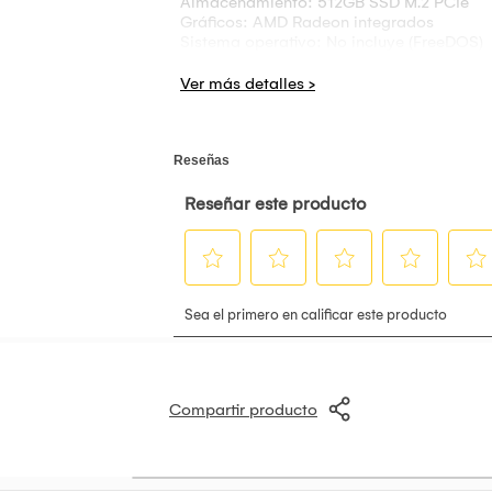
Almacenamiento: 512GB SSD M.2 PCIe
Gráficos: AMD Radeon integrados
Sistema operativo: No incluye (FreeDOS)
CONECTIVIDAD Y MULTIMEDIA
Wi-Fi AC
Bluetooth 5.x
Cámara HD con obturador de privacidad
Micrófono integrado
Altavoces estéreo
Puertos: USB-A, USB-C, HDMI, lector de t
DISEÑO Y OTROS
Color: Gris
Teclado con teclado numérico
Diseño delgado y ligero
Incluye maletín
Peso aproximado: 1.6 kg
Compartir producto