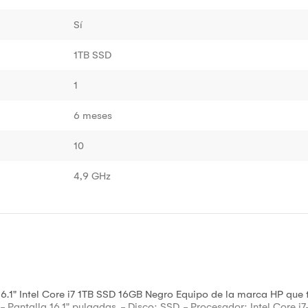
Sí
1TB SSD
1
6 meses
10
4,9 GHz
 Intel Core i7 1TB SSD 16GB Negro Equipo de la marca HP que tr
- Pantalla 16.1" pulgadas. - Disco: SSD. - Procesador: Intel Core