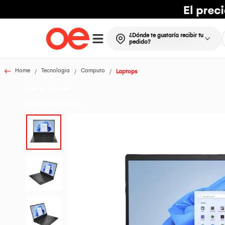
¿Dónde te gustaría recibir tu
pedido?
Home
Tecnologia
Computo
Laptops
Todos los Productos
t Delivery desde 48horas