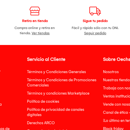
Retiro en tienda
Sigue tu pedido
Compra online y retira en
Fácil y rápido sólo con tu DNI.
tienda.
Ver tiendas
Seguir pedido
Servicio al Cliente
Sobre Oechs
?
Términos y Condiciones Generales
Nosotros
Términos y Condiciones de Promociones
Nuestras tienda
Comerciales
Trabaja con no
Términos y condiciones Marketplace
Ventas instituci
Política de cookies
a
Vende con noso
Política de privacidad de canales
Canal de ética 
digitales
¡Lo último en t
Derechos ARCO
nas de
Black friday