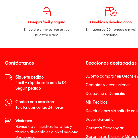
Compra fácil y seguro
Cambios y devoluciones
En solo 6 simples pasos,
ve
En nuestras 26 tiendas a nivel
nuestro video
nacional
Contáctanos
Secciones destacadas
¿Cómo comprar en Oechsle
Sigue tu pedido
Facil y rápido solo con tu DNI
Cambios y devoluciones
Seguir pedido
Despacho a Domicilio
Chatea con nosotros
Mis Pedidos
Te atendemos las 24 horas
Devoluciones sin salir de cas
Super Garantía
Visítanos
Revisa aquí nuestros horarios y
Garantía Decohogar
tiendas disponibles a nivel nacional
Garantía en Electro y Máqui
Ver tiendas