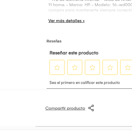
11 home. - Marca: HP. - Modelo: 16-wd00
compra para mantenerte siempre conectad
necesitas.
Compartir producto