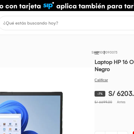
1001093073
HP
Laptop HP 16 O
Negro
S/ 6203
-7%
S/ 6699.00
Antes