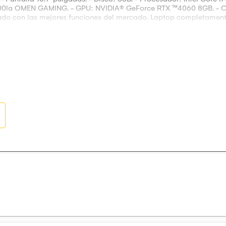
00la OMEN GAMING. - GPU: NVIDIA® GeForce RTX ™4060 8GB. - Cara
o con las mejores funciones del mercado. Laptop completamente 