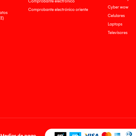
Comprobante electrónico
Cyber wow
Comprobante electrónico oriente
atos
Celulares
EE)
Laptops
Televisores
Medios de pago