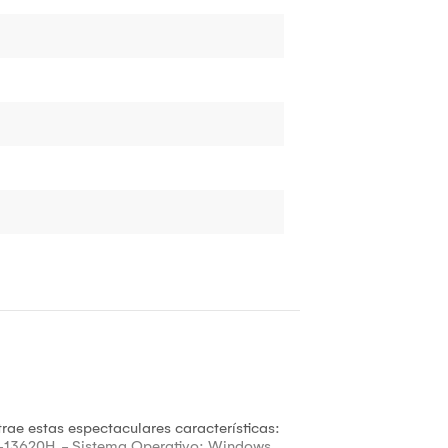
ae estas espectaculares características:
 i7-13620H. - Sistema Operativo: Windows