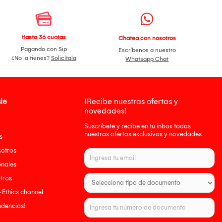
Hasta 36 cuotas
Chatea con nosotros
Pagando con Sip
Escríbenos a nuestro
¿No la tienes?
Solicítala
Whatsapp Chat
le
¡Recibe nuestras ofertas y
novedades!
Suscríbete y recibe en tu inbox todas
nuestras ofertas exclusivas y novedades
s
sotros
onales
tros
- Ethics channel
endencias!