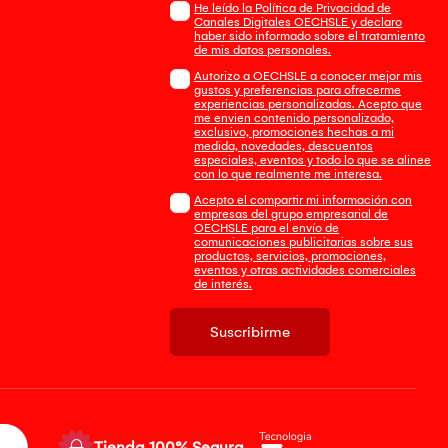
He leído la Política de Privacidad de
Canales Digitales OECHSLE y declaro
haber sido informado sobre el tratamiento
de mis datos personales.
Autorizo a OECHSLE a conocer mejor mis
gustos y preferencias para ofrecerme
experiencias personalizadas. Acepto que
me envien contenido personalizado,
exclusivo, promociones hechas a mi
medida, novedades, descuentos
especiales, eventos y todo lo que se alinee
con lo que realmente me interesa.
Acepto el compartir mi información con
empresas del grupo empresarial de
OECHSLE para el envío de
comunicaciones publicitarias sobre sus
productos, servicios, promociones,
eventos y otras actividades comerciales
de interés.
Suscribirme
Tienda 100% Segura