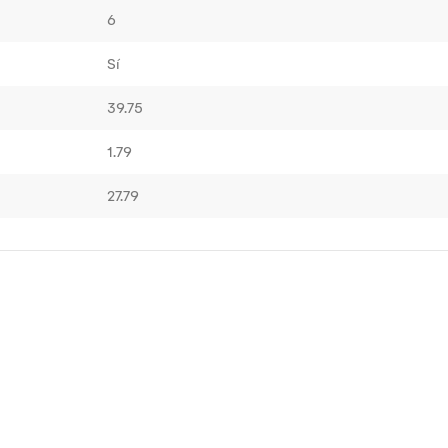
6
Sí
39.75
1.79
27.79