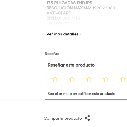
17.3 PULGADAS FHD IPS
RESOLUCIÓN MÁXIMA:
1920 x 1080
ANTI-GLARE
BRILLO:
300 NITS
sRGB:
100%
TASA DE REFRESCO:
48–144 HZ
TIEMPO DE RESPUESTA:
7 MS
TECNOLOGÍA:
LOW BLUE LIGHT
PROCESADOR
AMD RYZEN AI 7 350
HASTA 5.0 GHZ
CACHÉ L3:
16 MB
8 NÚCLEOS / 16 HILOS
MEMORIA RAM
16 GB DDR5
5600 MT/s
CONFIGURACIÓN:
2 x 8 GB
ALMACENAMIENTO
1 TB SSD M.2
PCIe NVMe
VIDEO
NVIDIA GEFORCE RTX 5050
8 GB GDDR7
Compartir producto
VIDEO INDEPENDIENTE:
SÍ
CONECTIVIDAD