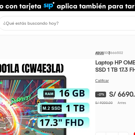
1001666502
ASUS
Laptop HP OME
SSD 1 TB 17.3
S/ 6690
-27%
S/ 9200.00
Antes