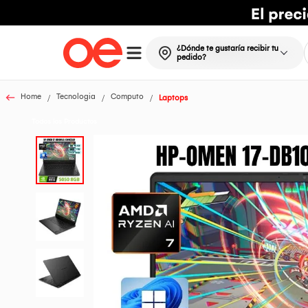
¿Dónde te gustaría recibir tu
pedido?
Home
Tecnologia
Computo
Laptops
Todos los Productos