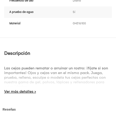
Frecuencia de uso
Diario
A prueba de agua
Sí
Material
G4316100
Descripción
Las cejas pueden rematar o arruinar un rostro: ¡fíjate si son
importantes! Ojos y cejas van en el mismo pack. Juega,
prueba, rellena, esculpe o modela tus cejas perfectas con
nuestra gama de gel, polvos, lápices y rellenadores para
cejas ideales.