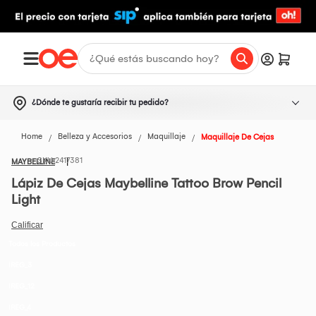
¿Dónde te gustaría recibir tu pedido?
Home
Belleza y Accesorios
Maquillaje
Maquillaje De Cejas
2417381
MAYBELLINE
Lápiz De Cejas Maybelline Tattoo Brow Pencil
Light
Todos los Productos
IREG_3
IREG_12
IREG_4