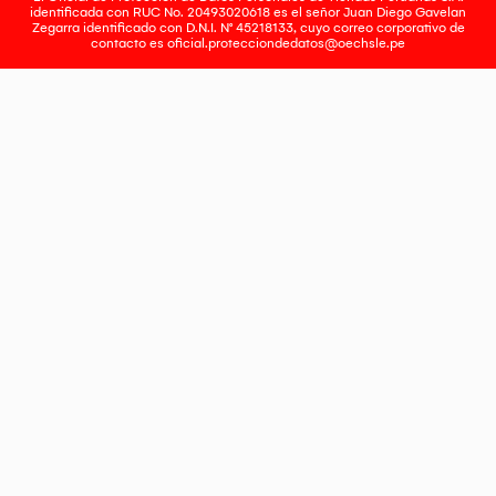
identificada con RUC No. 20493020618 es el señor Juan Diego Gavelan
Zegarra identificado con D.N.I. N° 45218133, cuyo correo corporativo de
contacto es
oficial.protecciondedatos@oechsle.pe