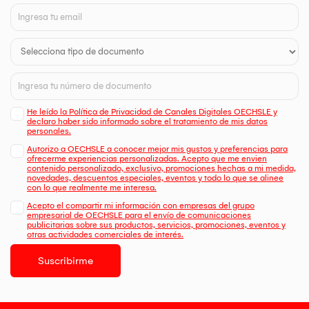
He leído la Política de Privacidad de Canales Digitales OECHSLE y
declaro haber sido informado sobre el tratamiento de mis datos
personales.
Autorizo a OECHSLE a conocer mejor mis gustos y preferencias para
ofrecerme experiencias personalizadas. Acepto que me envien
contenido personalizado, exclusivo, promociones hechas a mi medida,
novedades, descuentos especiales, eventos y todo lo que se alinee
con lo que realmente me interesa.
Acepto el compartir mi información con empresas del grupo
empresarial de OECHSLE para el envío de comunicaciones
publicitarias sobre sus productos, servicios, promociones, eventos y
otras actividades comerciales de interés.
Suscribirme