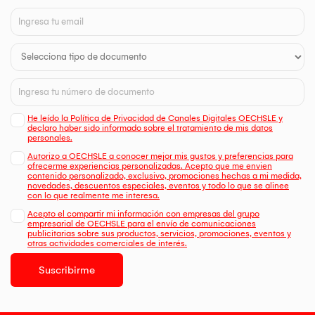
He leído la Política de Privacidad de Canales Digitales OECHSLE y
declaro haber sido informado sobre el tratamiento de mis datos
personales.
Autorizo a OECHSLE a conocer mejor mis gustos y preferencias para
ofrecerme experiencias personalizadas. Acepto que me envien
contenido personalizado, exclusivo, promociones hechas a mi medida,
novedades, descuentos especiales, eventos y todo lo que se alinee
con lo que realmente me interesa.
Acepto el compartir mi información con empresas del grupo
empresarial de OECHSLE para el envío de comunicaciones
publicitarias sobre sus productos, servicios, promociones, eventos y
otras actividades comerciales de interés.
Suscribirme