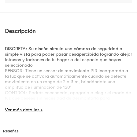
Descripción
DISCRETA: Su diseño simula una cámara de seguridad a
simple vista para poder pasar desapercibida logrando alejar
intrusos y ladrones de tu hogar o del espacio que hayas
seleccionado
SENSOR: Tiene un sensor de movimiento PIR incorporado a
la luz que se activará automáticamente cuando se detecte
movimiento en un rango de 2 a 3 m, brindándote una
amplitud de iluminación de 120°
CONTROL: Podrás encenderla, apagarla o elegir el modo de
luz que desees sin necesidad de desmontarla para
configurar, solo deberás oprimir el botón de acuerdo a la
función que necesites
ILUMINACIÓN: Cuenta con 3 diferentes modos de
iluminación para adaptarse a tus necesidades - Modo 1: Al
activarlo la lámpara se mantendrá apagado durante la
noche hasta detectar algún movimiento - Modo 2: La luz se
mantendrá encendida en intensidad baja durante la noche y