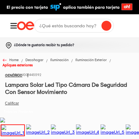
¿Dónde te gustaría recibir tu pedido?
Home
Decohogar
Iluminación
Iluminación Exterior
Apliques exteriores
1001445592
GENÉRICO
Lampara Solar Led Tipo Cámara De Seguridad
Con Sensor Movimiento
Todos los Productos