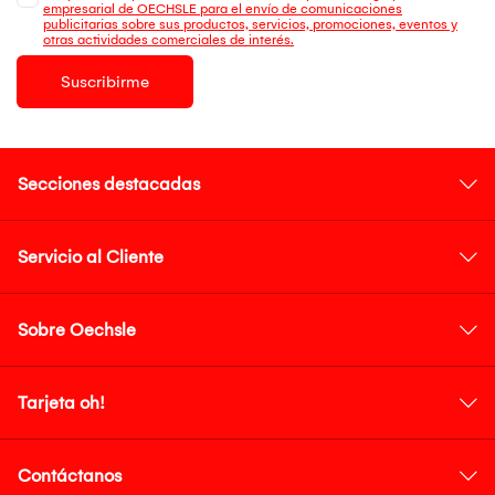
empresarial de OECHSLE para el envío de comunicaciones
publicitarias sobre sus productos, servicios, promociones, eventos y
otras actividades comerciales de interés.
Suscribirme
Secciones destacadas
Servicio al Cliente
Sobre Oechsle
Tarjeta oh!
Contáctanos