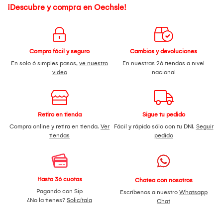
¡Descubre y compra en Oechsle!
Compra fácil y seguro
Cambios y devoluciones
En solo 6 simples pasos,
ve nuestro
En nuestras 26 tiendas a nivel
video
nacional
Retiro en tienda
Sigue tu pedido
Compra online y retira en tienda.
Ver
Fácil y rápido sólo con tu DNI.
Seguir
tiendas
pedido
Hasta 36 cuotas
Chatea con nosotros
Pagando con Sip
Escríbenos a nuestro
Whatsapp
¿No la tienes?
Solicítala
Chat