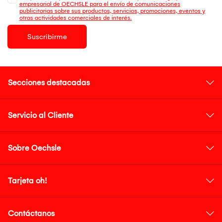
empresarial de OECHSLE para el envío de comunicaciones
publicitarias sobre sus productos, servicios, promociones, eventos y
otras actividades comerciales de interés.
Suscribirme
Secciones destacadas
Servicio al Cliente
Sobre Oechsle
Tarjeta oh!
Contáctanos