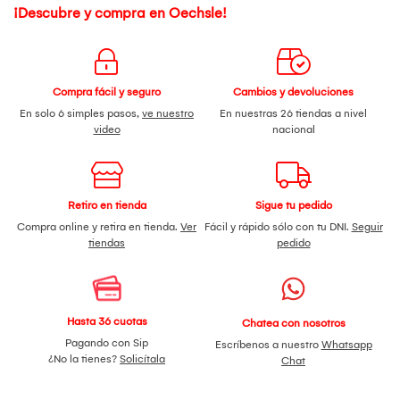
¡Descubre y compra en Oechsle!
Compra fácil y seguro
Cambios y devoluciones
En solo 6 simples pasos,
ve nuestro
En nuestras 26 tiendas a nivel
video
nacional
Retiro en tienda
Sigue tu pedido
Compra online y retira en tienda.
Ver
Fácil y rápido sólo con tu DNI.
Seguir
tiendas
pedido
Hasta 36 cuotas
Chatea con nosotros
Pagando con Sip
Escríbenos a nuestro
Whatsapp
¿No la tienes?
Solicítala
Chat