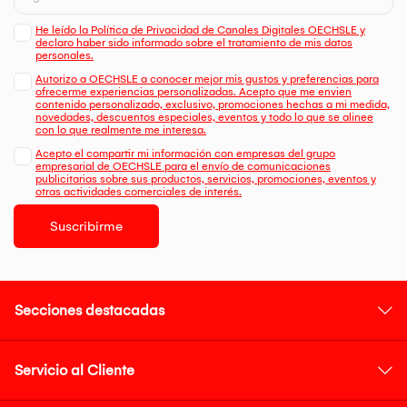
He leído la Política de Privacidad de Canales Digitales OECHSLE y
declaro haber sido informado sobre el tratamiento de mis datos
personales.
Autorizo a OECHSLE a conocer mejor mis gustos y preferencias para
ofrecerme experiencias personalizadas. Acepto que me envien
contenido personalizado, exclusivo, promociones hechas a mi medida,
novedades, descuentos especiales, eventos y todo lo que se alinee
con lo que realmente me interesa.
Acepto el compartir mi información con empresas del grupo
empresarial de OECHSLE para el envío de comunicaciones
publicitarias sobre sus productos, servicios, promociones, eventos y
otras actividades comerciales de interés.
Suscribirme
Secciones destacadas
Servicio al Cliente