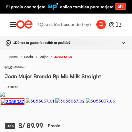
¿Dónde te gustaría recibir tu pedido?
Home
Moda
Mujer
Jeans Mujer
3055037
MILK
Jean Mujer Brenda Rp Mb Milk Straight
S/ 89.99
Precio
-55%