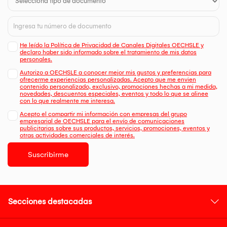
He leído la Política de Privacidad de Canales Digitales OECHSLE y
declaro haber sido informado sobre el tratamiento de mis datos
personales.
Autorizo a OECHSLE a conocer mejor mis gustos y preferencias para
ofrecerme experiencias personalizadas. Acepto que me envien
contenido personalizado, exclusivo, promociones hechas a mi medida,
novedades, descuentos especiales, eventos y todo lo que se alinee
con lo que realmente me interesa.
Acepto el compartir mi información con empresas del grupo
empresarial de OECHSLE para el envío de comunicaciones
publicitarias sobre sus productos, servicios, promociones, eventos y
otras actividades comerciales de interés.
Suscribirme
Secciones destacadas