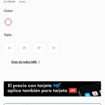
S/ 199.99
Antes
Color
Talla
26
28
30
32
Guía de tallas Milk