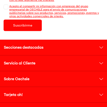
Acepto el compartir mi información con empresas del grupo
empresarial de OECHSLE para el envío de comunicaciones
publicitarias sobre sus productos, servicios, promociones, eventos y
otras actividades comerciales de interés.
Suscribirme
Secciones destacadas
Servicio al Cliente
Sobre Oechsle
Tarjeta oh!