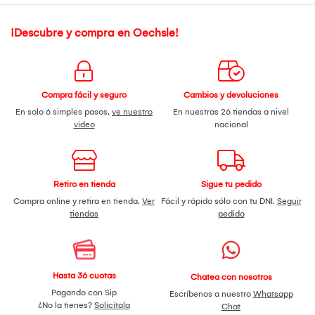
¡Descubre y compra en Oechsle!
Compra fácil y seguro
Cambios y devoluciones
En solo 6 simples pasos,
ve nuestro
En nuestras 26 tiendas a nivel
video
nacional
Retiro en tienda
Sigue tu pedido
Compra online y retira en tienda.
Ver
Fácil y rápido sólo con tu DNI.
Seguir
tiendas
pedido
Hasta 36 cuotas
Chatea con nosotros
Pagando con Sip
Escríbenos a nuestro
Whatsapp
¿No la tienes?
Solicítala
Chat