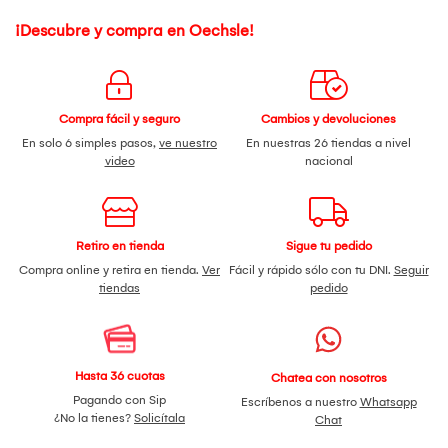
¡Descubre y compra en Oechsle!
Compra fácil y seguro
Cambios y devoluciones
En solo 6 simples pasos,
ve nuestro
En nuestras 26 tiendas a nivel
video
nacional
Retiro en tienda
Sigue tu pedido
Compra online y retira en tienda.
Ver
Fácil y rápido sólo con tu DNI.
Seguir
tiendas
pedido
Hasta 36 cuotas
Chatea con nosotros
Pagando con Sip
Escríbenos a nuestro
Whatsapp
¿No la tienes?
Solicítala
Chat