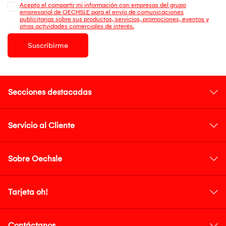
Acepto el compartir mi información con empresas del grupo
empresarial de OECHSLE para el envío de comunicaciones
publicitarias sobre sus productos, servicios, promociones, eventos y
otras actividades comerciales de interés.
Suscribirme
Secciones destacadas
Servicio al Cliente
Sobre Oechsle
Tarjeta oh!
Contáctanos