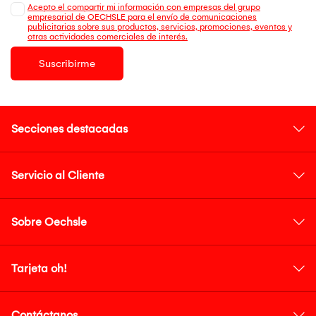
Acepto el compartir mi información con empresas del grupo
empresarial de OECHSLE para el envío de comunicaciones
publicitarias sobre sus productos, servicios, promociones, eventos y
otras actividades comerciales de interés.
Suscribirme
Secciones destacadas
Servicio al Cliente
Sobre Oechsle
Tarjeta oh!
Contáctanos