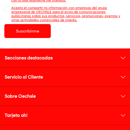
con lo que realmente me interesa.
Acepto el compartir mi información con empresas del grupo
empresarial de OECHSLE para el envío de comunicaciones
publicitarias sobre sus productos, servicios, promociones, eventos y
otras actividades comerciales de interés.
Suscribirme
Secciones destacadas
Servicio al Cliente
Sobre Oechsle
Tarjeta oh!