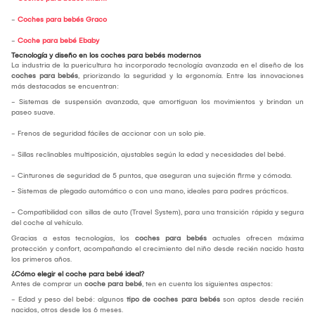
-
Coches para bebés Graco
-
Coche para bebé Ebaby
Tecnología y diseño en los coches para bebés modernos
La industria de la puericultura ha incorporado tecnología avanzada en el diseño de los
coches para bebés
, priorizando la seguridad y la ergonomía. Entre las innovaciones
más destacadas se encuentran:
- Sistemas de suspensión avanzada, que amortiguan los movimientos y brindan un
paseo suave.
- Frenos de seguridad fáciles de accionar con un solo pie.
- Sillas reclinables multiposición, ajustables según la edad y necesidades del bebé.
- Cinturones de seguridad de 5 puntos, que aseguran una sujeción firme y cómoda.
- Sistemas de plegado automático o con una mano, ideales para padres prácticos.
- Compatibilidad con sillas de auto (Travel System), para una transición rápida y segura
del coche al vehículo.
Gracias a estas tecnologías, los
coches para bebés
actuales ofrecen máxima
protección y confort, acompañando el crecimiento del niño desde recién nacido hasta
los primeros años.
¿Cómo elegir el coche para bebé ideal?
Antes de comprar un
coche para bebé
, ten en cuenta los siguientes aspectos:
- Edad y peso del bebé: algunos
tipo de coches para bebés
son aptos desde recién
nacidos, otros desde los 6 meses.