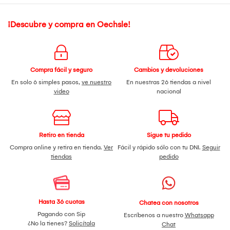
¡Descubre y compra en Oechsle!
Compra fácil y seguro
Cambios y devoluciones
En solo 6 simples pasos,
ve nuestro
En nuestras 26 tiendas a nivel
video
nacional
Retiro en tienda
Sigue tu pedido
Compra online y retira en tienda.
Ver
Fácil y rápido sólo con tu DNI.
Seguir
tiendas
pedido
Hasta 36 cuotas
Chatea con nosotros
Pagando con Sip
Escríbenos a nuestro
Whatsapp
¿No la tienes?
Solicítala
Chat