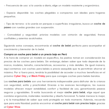
- Frecuencia de uso: si lo usarás a diario, elige un modelo resistente y ergonómico.
- Espacio disponible: los coches plegables o compactos son ideales para hogares
pequeños.
- Tipo de terreno: si lo usarás en parques o superficies irregulares, busca un
coche de
paseo
con ruedas grandes con suspensión.
- Comodidad y seguridad: prioriza modelos con cinturón de seguridad, frenos
confiables y asientos acolchados.
Siguiendo estos consejos, encontrarás el
coche de bebé
perfecto para acompañar el
crecimiento y bienestar de tu bebé.
Compra un coche para bebé a un precio bajo en Perú
A la hora de comprar un modelo en específico, los padres toman en consideración los
precios de los coches para bebés. Sin embargo, deben saber que todo depende de la
marca, modelos, tamaño, características, accesorios y más detalles. De igual manera,
aquí contamos con coches para bebés a precio asequible que te permitirán ahorrar al
máximo. Por si fuera poco, tendrás la posibilidad de acceder a muchos beneficios en el
próximo
Cyber Day
y el
Black Friday
para que consigas coches para bebés baratos.
Los
coches para bebés
son una herramienta indispensable para disfrutar de la crianza
con seguridad, estilo y practicidad. Gracias a los avances tecnológicos, los nuevos
modelos ofrecen mayor estabilidad, confort y facilidad de uso, garantizando paseos
seguros y agradables. Si estás buscando el mejor
coche para bebé
, elige aquel que
combine ergonomía, materiales resistentes y diseño funcional. Tu bebé merece lo mejor,
y tú la tranquilidad de saber que está protegido en todo momento. Además, recuerda
que para esta Navidad podrás encontrar el
coche para bebé con precios bajos
gracias
al
Cyber Wow
.