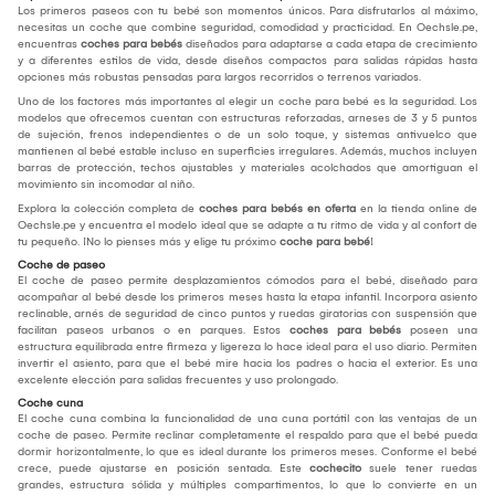
Los primeros paseos con tu bebé son momentos únicos. Para disfrutarlos al máximo,
necesitas un coche que combine seguridad, comodidad y practicidad. En Oechsle.pe,
encuentras
coches para bebés
diseñados para adaptarse a cada etapa de crecimiento
y a diferentes estilos de vida, desde diseños compactos para salidas rápidas hasta
opciones más robustas pensadas para largos recorridos o terrenos variados.
Uno de los factores más importantes al elegir un coche para bebé es la seguridad. Los
modelos que ofrecemos cuentan con estructuras reforzadas, arneses de 3 y 5 puntos
de sujeción, frenos independientes o de un solo toque, y sistemas antivuelco que
mantienen al bebé estable incluso en superficies irregulares. Además, muchos incluyen
barras de protección, techos ajustables y materiales acolchados que amortiguan el
movimiento sin incomodar al niño.
Explora la colección completa de
coches para bebés en oferta
en la tienda online de
Oechsle.pe y encuentra el modelo ideal que se adapte a tu ritmo de vida y al confort de
tu pequeño. ¡No lo pienses más y elige tu próximo
coche para bebé
!
Coche de paseo
El coche de paseo permite desplazamientos cómodos para el bebé, diseñado para
acompañar al bebé desde los primeros meses hasta la etapa infantil. Incorpora asiento
reclinable, arnés de seguridad de cinco puntos y ruedas giratorias con suspensión que
facilitan paseos urbanos o en parques. Estos
coches para bebés
poseen una
estructura equilibrada entre firmeza y ligereza lo hace ideal para el uso diario. Permiten
invertir el asiento, para que el bebé mire hacia los padres o hacia el exterior. Es una
excelente elección para salidas frecuentes y uso prolongado.
Coche cuna
El coche cuna combina la funcionalidad de una cuna portátil con las ventajas de un
coche de paseo. Permite reclinar completamente el respaldo para que el bebé pueda
dormir horizontalmente, lo que es ideal durante los primeros meses. Conforme el bebé
crece, puede ajustarse en posición sentada. Este
cochecito
suele tener ruedas
grandes, estructura sólida y múltiples compartimentos, lo que lo convierte en un