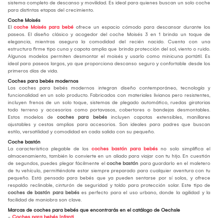
sistema completo de descanso y movilidad. Es ideal para quienes buscan un solo coche
para distintas etapas del crecimiento.
Coche Moisés
El
coche Moisés para bebé
ofrece un espacio cómodo para descansar durante los
paseos. El diseño clásico y acogedor del coche Moisés 3 en 1 brinda un toque de
elegancia, mientras asegura la comodidad del recién nacido. Cuenta con una
estructura firme tipo cuna y capota amplia que brinda protección del sol, viento o ruido.
Algunos modelos permiten desmontar el moisés y usarlo como minicuna portátil. Es
ideal para paseos largos, ya que proporciona descanso seguro y confortable desde los
primeros días de vida.
Coches para bebés modernos
Los coches para bebés modernos integran diseño contemporáneo, tecnología y
funcionalidad en un solo producto. Fabricados con materiales livianos pero resistentes,
incluyen frenos de un solo toque, sistemas de plegado automático, ruedas giratorias
todo terreno y accesorios como portavasos, cobertores o bandejas desmontables.
Estos modelos de
coches para bebés
incluyen capotas extensibles, manillares
ajustables y cestas amplias para accesorios. Son ideales para padres que buscan
estilo, versatilidad y comodidad en cada salida con su pequeño.
Coche bastón
La característica plegable de los
coches bastón para bebés
no solo simplifica el
almacenamiento, también lo convierte en un aliado para viajar con tu hijo. En cuestión
de segundos, puedes plegar fácilmente el
coche bastón
para guardarlo en el maletero
de tu vehículo, permitiéndote estar siempre preparado para cualquier aventura con tu
pequeño. Está pensado para bebés que ya pueden sentarse por sí solos, y ofrece
respaldo reclinable, cinturón de seguridad y toldo para protección solar. Este tipo de
coches de bastón para bebés
es perfecto para el uso urbano, donde la agilidad y la
facilidad de maniobra son clave.
Marcas de coches para bebés que encontrarás en el catálogo de Oechsle
-
Coches para bebés Infanti