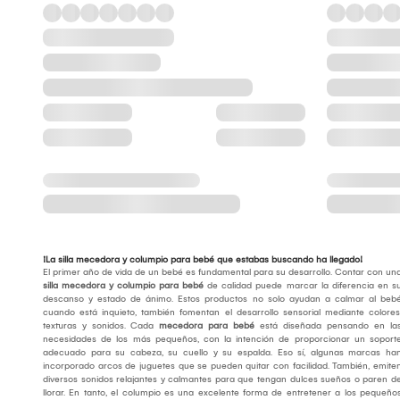
¡La silla mecedora y columpio para bebé que estabas buscando ha llegado!
El primer año de vida de un bebé es fundamental para su desarrollo. Contar con un
silla mecedora y columpio para bebé
de calidad puede marcar la diferencia en s
descanso y estado de ánimo. Estos productos no solo ayudan a calmar al beb
cuando está inquieto, también fomentan el desarrollo sensorial mediante colores
texturas y sonidos. Cada
mecedora para bebé
está diseñada pensando en la
necesidades de los más pequeños, con la intención de proporcionar un soport
adecuado para su cabeza, su cuello y su espalda. Eso sí, algunas marcas ha
incorporado arcos de juguetes que se pueden quitar con facilidad. También, emite
diversos sonidos relajantes y calmantes para que tengan dulces sueños o paren d
llorar. En tanto, el columpio es una excelente forma de entretener a los pequeño