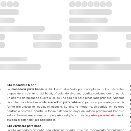
Silla mecedora 5 en 1
a
La
mecedora para bebés 5 en 1
está diseñada para adaptarse a las diferentes
u
etapas de crecimiento del bebé, ofreciendo diversas configuraciones como las de
é
un asiento de balanceo suave o las de una silla fija para niños más grandes. Además
,
de su funcionalidad, esta
silla mecedora para bebé
está pensada para integrarse de
s
forma armoniosa en cualquier espacio. Su diseño moderno, disponible en colores
e
neutros o pasteles, aporta un toque estético sin dejar de lado la practicidad. Por otro
n
lado, si buscas entretener a tu pequeño, adquiere unos
juguetes para bebés
que lo
n
ayuden a potenciar sus habilidades.
e
Silla vibradora para bebé
s
La silla mecedora de bebé con vibración brinda un suave movimiento de balanceo