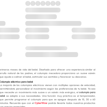
primeros meses de vida del bebé. Diseñado para ofrecer una experiencia similar al
arrullo natural de los padres, el columpio mecedora proporciona un suave vaivén
que ayuda a calmar al bebé, estimular sus sentidos y favorecer su descanso.
Columpio eléctrico para bebé
La mayoría de los columpios eléctricos vienen con múltiples opciones de velocidad,
permitiéndote personalizar el movimiento según las preferencias de tu bebé. Ya sea
que necesite un movimiento más suave o un vaivén más enérgico, el
columpio para
bebé
se adapta a sus necesidades. Una función muy práctica es el temporizador,
que permite programar el columpio para que se apague después de 15, 30 o 60
minutos. Recuerda que con el
CyberWow
podrás llevarte todos nuestros productos
con precios especiales.