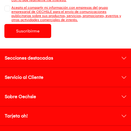
Acepto el compartir mi información con empresas del grupo
empresarial de OECHSLE para el envío de comunicaciones
publicitarias sobre sus productos, servicios, promociones, eventos y
otras actividades comerciales de interés.
Suscribirme
Secciones destacadas
Servicio al Cliente
Sobre Oechsle
Tarjeta oh!