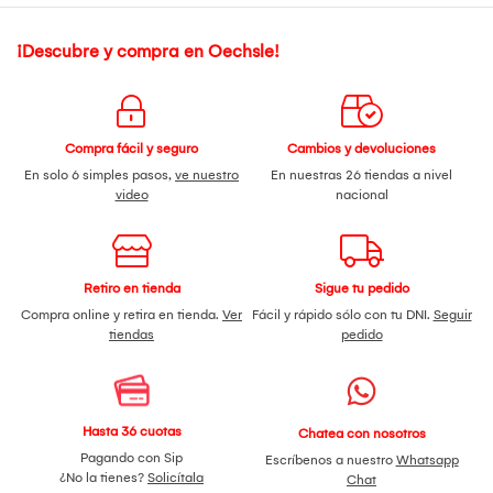
¡Descubre y compra en Oechsle!
Compra fácil y seguro
Cambios y devoluciones
En solo 6 simples pasos,
ve nuestro
En nuestras 26 tiendas a nivel
video
nacional
Retiro en tienda
Sigue tu pedido
Compra online y retira en tienda.
Ver
Fácil y rápido sólo con tu DNI.
Seguir
tiendas
pedido
Hasta 36 cuotas
Chatea con nosotros
Pagando con Sip
Escríbenos a nuestro
Whatsapp
¿No la tienes?
Solicítala
Chat