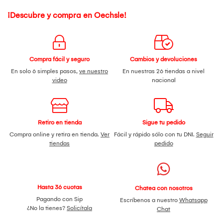
¡Descubre y compra en Oechsle!
Compra fácil y seguro
Cambios y devoluciones
En solo 6 simples pasos,
ve nuestro
En nuestras 26 tiendas a nivel
video
nacional
Retiro en tienda
Sigue tu pedido
Compra online y retira en tienda.
Ver
Fácil y rápido sólo con tu DNI.
Seguir
tiendas
pedido
Hasta 36 cuotas
Chatea con nosotros
Pagando con Sip
Escríbenos a nuestro
Whatsapp
¿No la tienes?
Solicítala
Chat