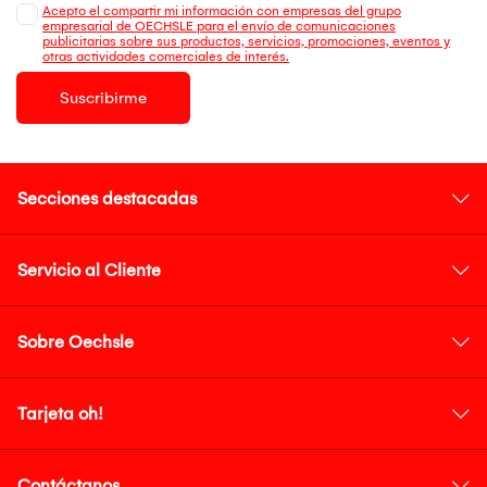
Acepto el compartir mi información con empresas del grupo
empresarial de OECHSLE para el envío de comunicaciones
publicitarias sobre sus productos, servicios, promociones, eventos y
otras actividades comerciales de interés.
Suscribirme
Secciones destacadas
Servicio al Cliente
Sobre Oechsle
Tarjeta oh!
Contáctanos