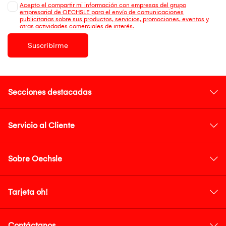
Acepto el compartir mi información con empresas del grupo
empresarial de OECHSLE para el envío de comunicaciones
publicitarias sobre sus productos, servicios, promociones, eventos y
otras actividades comerciales de interés.
Suscribirme
Secciones destacadas
Servicio al Cliente
Sobre Oechsle
Tarjeta oh!
Contáctanos