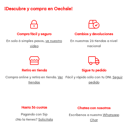
¡Descubre y compra en Oechsle!
Compra fácil y seguro
Cambios y devoluciones
En solo 6 simples pasos,
ve nuestro
En nuestras 26 tiendas a nivel
video
nacional
Retiro en tienda
Sigue tu pedido
Compra online y retira en tienda.
Ver
Fácil y rápido sólo con tu DNI.
Seguir
tiendas
pedido
Hasta 36 cuotas
Chatea con nosotros
Pagando con Sip
Escríbenos a nuestro
Whatsapp
¿No la tienes?
Solicítala
Chat