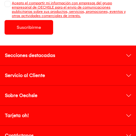
Acepto el compartir mi información con empresas del grupo
empresarial de OECHSLE para el envío de comunicaciones
publicitarias sobre sus productos, servicios, promociones, eventos y
otras actividades comerciales de interés.
Suscribirme
Secciones destacadas
Servicio al Cliente
Sobre Oechsle
Tarjeta oh!
Contáctanos