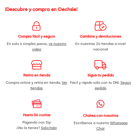
¡Descubre y compra en Oechsle!
Compra fácil y seguro
Cambios y devoluciones
En solo 6 simples pasos,
ve nuestro
En nuestras 26 tiendas a nivel
video
nacional
Retiro en tienda
Sigue tu pedido
Compra online y retira en tienda.
Ver
Fácil y rápido sólo con tu DNI.
Seguir
tiendas
pedido
Hasta 36 cuotas
Chatea con nosotros
Pagando con Sip
Escríbenos a nuestro
Whatsapp
¿No la tienes?
Solicítala
Chat