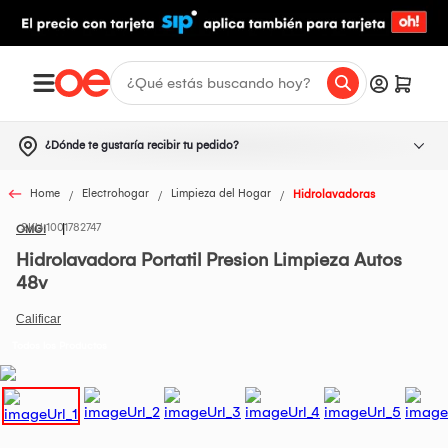
¿Dónde te gustaría recibir tu pedido?
Home
Electrohogar
Limpieza del Hogar
Hidrolavadoras
1001782747
OMGI
Hidrolavadora Portatil Presion Limpieza Autos
48v
Todos los Productos