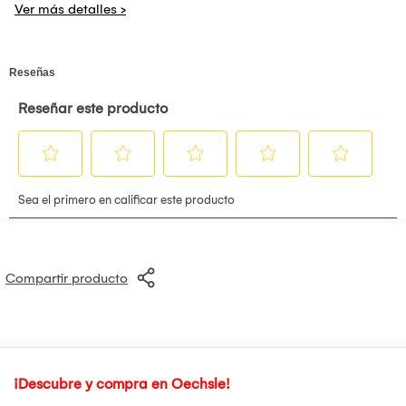
?Filtre las impurezas? La lavadora a presión para
automóviles puede filtrar las impurezas de manera efectiva y
evitar que las impurezas contaminen las cosas que desea
limpiar, como la costosa pintura de su automóvil. Esto
también puede proteger la bomba y hacer que tenga una
vida útil más larga.
?Potente motor de cobre puro? La batería de la mini
lavadora eléctrica está equipada con un cobre puro que
tiene un rendimiento más estable y una potencia más fuerte.
Motor de frecuencia variable de inducción inteligente,
tiempo de espera prolongado, ahorro de energía y ahorro de
energía. Su vida útil es de 3 a 5 veces mayor que la del
motor de cobre convencional.
?MÚLTIPLES FUNCIONES Y APLICACIONES? - Limpieza y
mantenimiento de varios vehículos de motor, vehículos de
ingeniería, maquinaria de ingeniería y productos de apoyo
de maquinaria agrícola. Nuestra pistola hidrolavadora es
Compartir producto
efectiva especialmente para la limpieza de paredes
exteriores de edificios, pisos, baños, albercas, puertas y
ventanas, y rincones que son difíciles de limpiar
manualmente. Es la mejor lavadora a presión para acampar
al aire libre y viajes largos.
¡Descubre y compra en Oechsle!