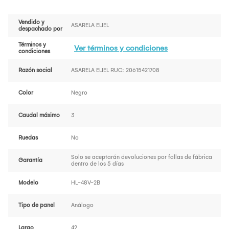
Vendido y
ASARELA ELIEL
despachado por
Términos y
Ver términos y condiciones
condiciones
Razón social
ASARELA ELIEL RUC: 20615421708
Color
Negro
Caudal máximo
3
Ruedas
No
Solo se aceptarán devoluciones por fallas de fábrica
Garantía
dentro de los 5 días
Modelo
HL-48V-2B
Tipo de panel
Análogo
Largo
42