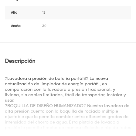
Alto
12
Ancho
30
Descripción
?Lavadora a presión de batería portátil? La nueva
actualización de limpiador de energía portátil, en
comparación con la lavadora a presión tradicional, y
liviana, sin cables limitados, fácil de transportar, instalar y
usar.
?BOQUILLA DE DISEÑO HUMANIZADO? Nuestra lavadora de
alta presión cuenta con la boquilla de rociado múltiple
ajustable que le permite cambiar entre diferentes grados de
intensidad del chorro de agua. Esta pistola de lavado a
presión le permite limpiar de manera eficiente y rápida todos
sus espacios y dispositivos al aire libre.