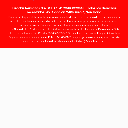
Tiendas Peruanas S.A. R.U.C. Nº 20493020618. Todos los derechos
reservados. Av. Aviación 2405 Piso 3, San Borja
Precios disponibles solo en www.oechsle.pe. Precios online publicados
pueden incluir descuento adicional. Precios sujetos a variaciones sin
previo aviso. Productos sujetos a disponibilidad de stock
El Oficial de Protección de Datos Personales de Tiendas Peruanas S.A.
identificada con RUC No. 20493020618 es el señor Juan Diego Gavelan
Zegarra identificado con D.N.I. N° 45218133, cuyo correo corporativo de
contacto es
oficial.protecciondedatos@oechsle.pe