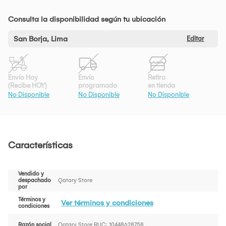
Consulta la disponibilidad según tu ubicación
San Borja, Lima
Editar
Envío Hoy
Envío
Retiro
(Recibe HOY)
programado
en tienda
No Disponible
No Disponible
No Disponible
Características
Vendido y
despachado
Qatary Store
por
Términos y
Ver términos y condiciones
condiciones
Razón social
Qatary Store RUC: 10448628758