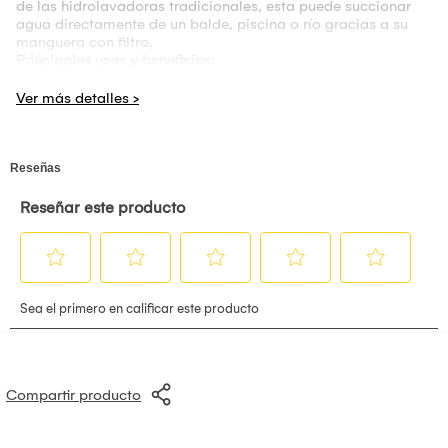
de las hidrolavadoras tradicionales, esta puede succionar
agua directamente de un balde, piscina o río gracias a su
manguera con filtro.
Principales usos y beneficios:
Lavado de Vehículos:
Ideal para autos, motos y bicicletas
sin rayar la pintura, gracias a sus boquillas de presión
ajustable.
Limpieza del Hogar:
Perfecta para ventanas, persianas,
paredes exteriores, cercas y muebles de jardín.
Riego y Jardín:
Se puede usar para regar plantas de gran
alcance o limpiar herramientas de jardinería.
Portabilidad Extrema:
Al ser inalámbrica, es ideal para llevar
de camping o usar en lugares sin acceso a electricidad.
Accesorios Incluidos:
Viene con un dispensador de jabón
(para generar espuma), varias boquillas de pulverización (0°,
40°) y un estuche rígido para transporte.
Compartir producto