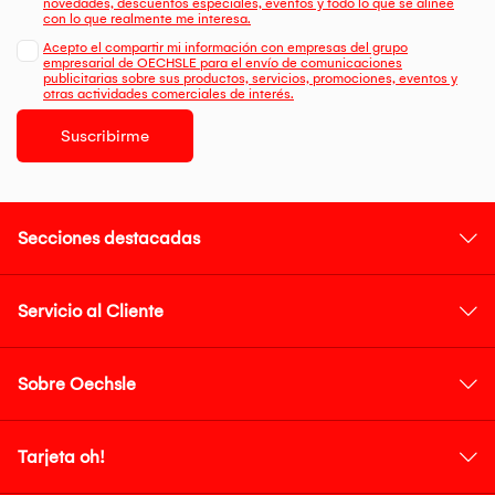
novedades, descuentos especiales, eventos y todo lo que se alinee
con lo que realmente me interesa.
Acepto el compartir mi información con empresas del grupo
empresarial de OECHSLE para el envío de comunicaciones
publicitarias sobre sus productos, servicios, promociones, eventos y
otras actividades comerciales de interés.
Suscribirme
Secciones destacadas
Servicio al Cliente
Sobre Oechsle
Tarjeta oh!