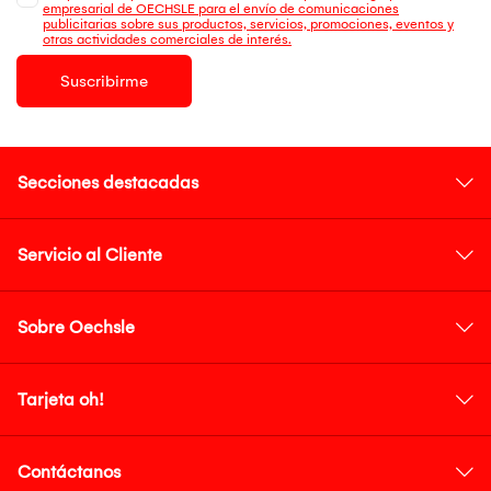
empresarial de OECHSLE para el envío de comunicaciones
publicitarias sobre sus productos, servicios, promociones, eventos y
otras actividades comerciales de interés.
Suscribirme
Secciones destacadas
Servicio al Cliente
Sobre Oechsle
Tarjeta oh!
Contáctanos