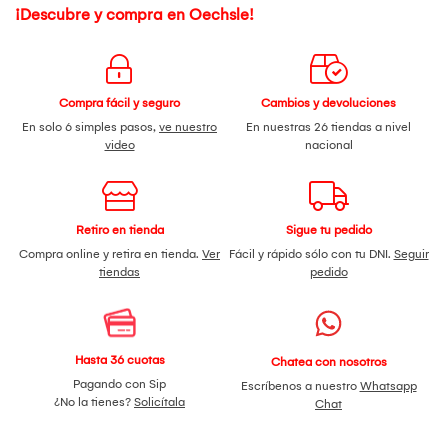
¡Descubre y compra en Oechsle!
Compra fácil y seguro
Cambios y devoluciones
En solo 6 simples pasos,
ve nuestro
En nuestras 26 tiendas a nivel
video
nacional
Retiro en tienda
Sigue tu pedido
Compra online y retira en tienda.
Ver
Fácil y rápido sólo con tu DNI.
Seguir
tiendas
pedido
Hasta 36 cuotas
Chatea con nosotros
Pagando con Sip
Escríbenos a nuestro
Whatsapp
¿No la tienes?
Solicítala
Chat