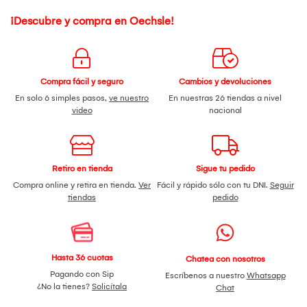
¡Descubre y compra en Oechsle!
Compra fácil y seguro
Cambios y devoluciones
En solo 6 simples pasos,
ve nuestro
En nuestras 26 tiendas a nivel
video
nacional
Retiro en tienda
Sigue tu pedido
Compra online y retira en tienda.
Ver
Fácil y rápido sólo con tu DNI.
Seguir
tiendas
pedido
Hasta 36 cuotas
Chatea con nosotros
Pagando con Sip
Escríbenos a nuestro
Whatsapp
¿No la tienes?
Solicítala
Chat