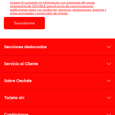
Acepto el compartir mi información con empresas del grupo
empresarial de OECHSLE para el envío de comunicaciones
publicitarias sobre sus productos, servicios, promociones, eventos y
otras actividades comerciales de interés.
Suscribirme
Secciones destacadas
Servicio al Cliente
Sobre Oechsle
Tarjeta oh!
Contáctanos