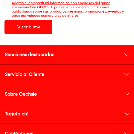
Acepto el compartir mi información con empresas del grupo
empresarial de OECHSLE para el envío de comunicaciones
publicitarias sobre sus productos, servicios, promociones, eventos y
otras actividades comerciales de interés.
Suscribirme
Secciones destacadas
Servicio al Cliente
Sobre Oechsle
Tarjeta oh!
Contáctanos