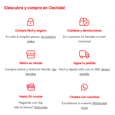
¡Descubre y compra en Oechsle!
Compra fácil y seguro
Cambios y devoluciones
En solo 6 simples pasos,
ve nuestro
En nuestras 26 tiendas a nivel
video
nacional
Retiro en tienda
Sigue tu pedido
Compra online y retira en tienda.
Ver
Fácil y rápido sólo con tu DNI.
Seguir
tiendas
pedido
Hasta 36 cuotas
Chatea con nosotros
Pagando con Sip
Escríbenos a nuestro
Whatsapp
¿No la tienes?
Solicítala
Chat