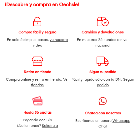
¡Descubre y compra en Oechsle!
Compra fácil y seguro
Cambios y devoluciones
En solo 6 simples pasos,
ve nuestro
En nuestras 26 tiendas a nivel
video
nacional
Retiro en tienda
Sigue tu pedido
Compra online y retira en tienda.
Ver
Fácil y rápido sólo con tu DNI.
Seguir
tiendas
pedido
Hasta 36 cuotas
Chatea con nosotros
Pagando con Sip
Escríbenos a nuestro
Whatsapp
¿No la tienes?
Solicítala
Chat