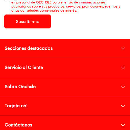
empresarial de OECHSLE para el envío de comunicaciones
publicitarias sobre sus productos, servicios, promociones, eventos y
otras actividades comerciales de interés.
Suscribirme
Secciones destacadas
Servicio al Cliente
Sobre Oechsle
Tarjeta oh!
Contáctanos