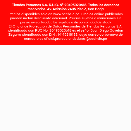
Tiendas Peruanas S.A. R.U.C. Nº 20493020618. Todos los derechos
reservados. Av. Aviación 2405 Piso 3, San Borja
Precios disponibles solo en www.oechsle.pe. Precios online publicados
pueden incluir descuento adicional. Precios sujetos a variaciones sin
previo aviso. Productos sujetos a disponibilidad de stock
El Oficial de Protección de Datos Personales de Tiendas Peruanas S.A.
identificada con RUC No. 20493020618 es el señor Juan Diego Gavelan
Zegarra identificado con D.N.I. N° 45218133, cuyo correo corporativo de
contacto es
oficial.protecciondedatos@oechsle.pe