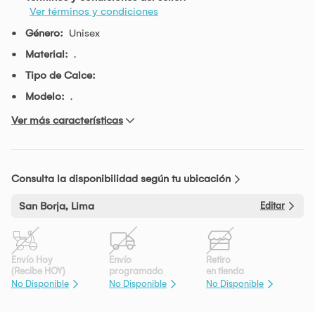
Ver términos y condiciones
Género:
Unisex
Material:
.
Tipo de Calce:
Modelo:
.
Ver más características
Consulta la disponibilidad según tu ubicación
San Borja, Lima
Editar
Envío Hoy
Envío
Retiro
(Recibe HOY)
programado
en tienda
No Disponible
No Disponible
No Disponible