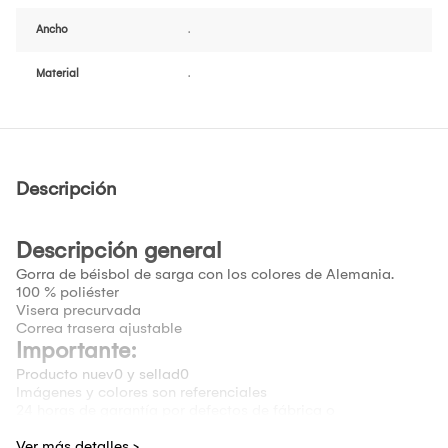
Ancho
.
Material
.
Descripción
Descripción general
Gorra de béisbol de sarga con los colores de Alemania.
100 % poliéster
Visera precurvada
Correa trasera ajustable
Importante:
Producto nuev0 y sellad0
Imágenes y colores son referenciales
24 horas de garantía por defectos de fábrica o
funcionamiento.
El cliente solo recibirá un documento de compra