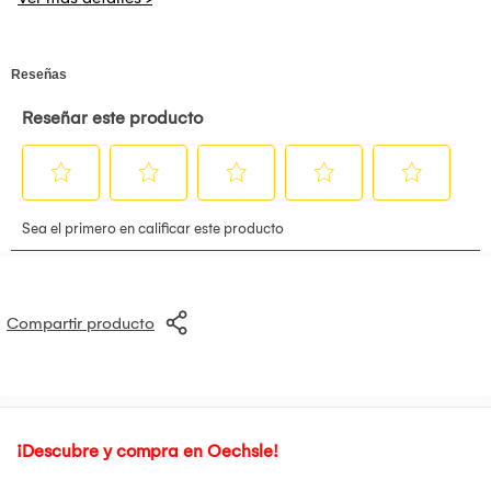
internacional como comprobante. La compra está sujeta a
procesos de importación.
El cliente solo podrá solicitar la cancelación de la orden de
compra internacional antes de transcurridas las cuarenta y
ocho (48) horas de haber realizado la compra, siempre y
cuando no haya recibido la notificación de confirmación de
despacho.
El proceso de importación no se iniciará hasta que el cliente
haya enviado la documentación solicitada. El plazo de
entrega comenzará a contabilizarse a partir de la validación
de dicha documentación.
Compartir producto
¡Descubre y compra en Oechsle!