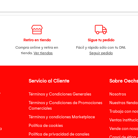
Retiro en tienda
Sigue tu pedido
Compra online y retira en
Fácil y rápido sólo con tu DNI.
tienda.
Ver tiendas
Seguir pedido
Servicio al Cliente
Sobre Oechs
?
Términos y Condiciones Generales
Nosotros
Términos y Condiciones de Promociones
Nuestras tienda
Comerciales
Trabaja con no
Términos y condiciones Marketplace
Ventas instituci
Política de cookies
a
Vende con noso
Política de privacidad de canales
Canal de ética 