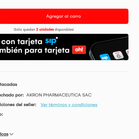
Agregar al carro
¡Sólo quedan
3 unidades
disponibles!
stacadas
achado por:
AKRON PHARMACEUTICA SAC
ciones del seller:
Ver términos y condiciones
o:
icas