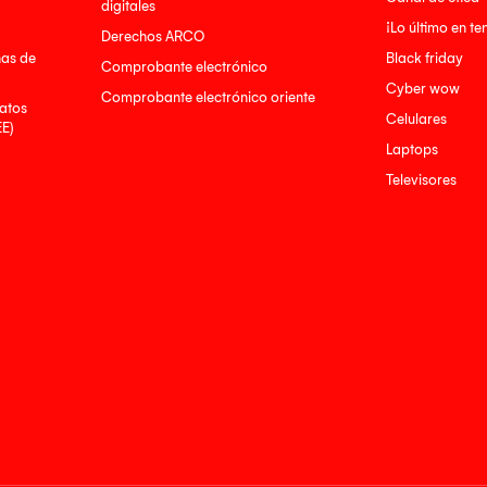
digitales
¡Lo último en t
Derechos ARCO
nas de
Black friday
Comprobante electrónico
Cyber wow
Comprobante electrónico oriente
atos
Celulares
EE)
Laptops
Televisores