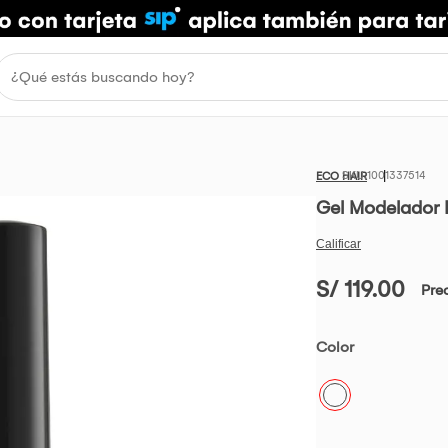
1001337514
ECO HAIR
Gel Modelador 
S/ 119.00
Pre
Color