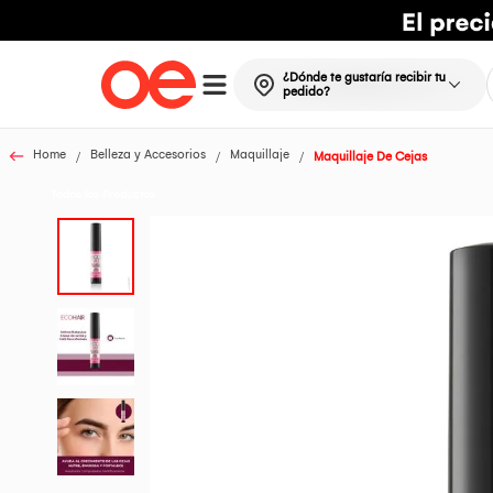
¿Dónde te gustaría recibir tu
pedido?
Home
Belleza y Accesorios
Maquillaje
Maquillaje De Cejas
Todos los Productos