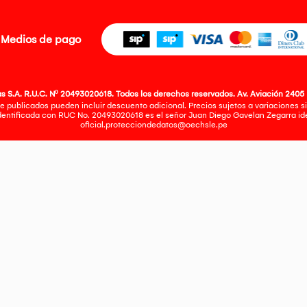
Medios de pago
 S.A. R.U.C. Nº 20493020618. Todos los derechos reservados. Av. Aviación 2405 
e publicados pueden incluir descuento adicional. Precios sujetos a variaciones sin
identificada con RUC No. 20493020618 es el señor Juan Diego Gavelan Zegarra iden
oficial.protecciondedatos@oechsle.pe