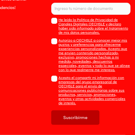
endencias!
He leído la Política de Privacidad de
Canales Digitales OECHSLE y declaro
haber sido informado sobre el tratamiento
de mis datos personales.
Autorizo a OECHSLE a conocer mejor mis
gustos y preferencias para ofrecerme
experiencias personalizadas. Acepto que
me envien contenido personalizado,
exclusivo, promociones hechas a mi
medida, novedades, descuentos
especiales, eventos y todo lo que se alinee
con lo que realmente me interesa.
Acepto el compartir mi información con
empresas del grupo empresarial de
OECHSLE para el envío de
comunicaciones publicitarias sobre sus
productos, servicios, promociones,
eventos y otras actividades comerciales
de interés.
Suscribirme