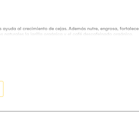
s ayuda al crecimiento de cejas. Además nutre, engrosa, fortalec
 naturales la jarilla orgánica y el café descafeinado orgánico.