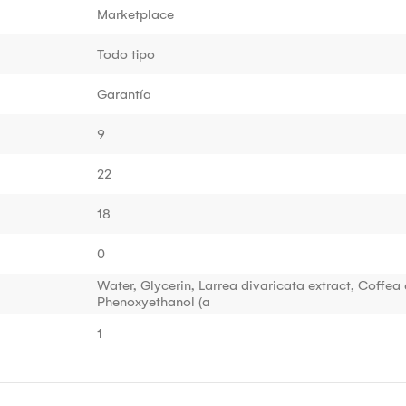
Marketplace
Todo tipo
Garantía
9
22
18
0
Water, Glycerin, Larrea divaricata extract, Coffea
Phenoxyethanol (a
1