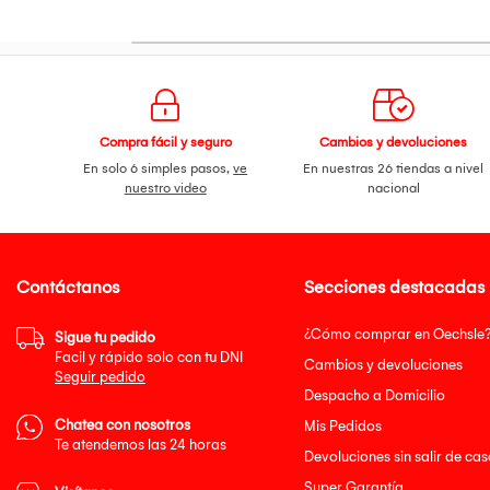
Compra fácil y seguro
Cambios y devoluciones
En solo 6 simples pasos,
ve
En nuestras 26 tiendas a nivel
nuestro video
nacional
Contáctanos
Secciones destacadas
¿Cómo comprar en Oechsle
Sigue tu pedido
Facil y rápido solo con tu DNI
Cambios y devoluciones
Seguir pedido
Despacho a Domicilio
Chatea con nosotros
Mis Pedidos
Te atendemos las 24 horas
Devoluciones sin salir de cas
Super Garantía