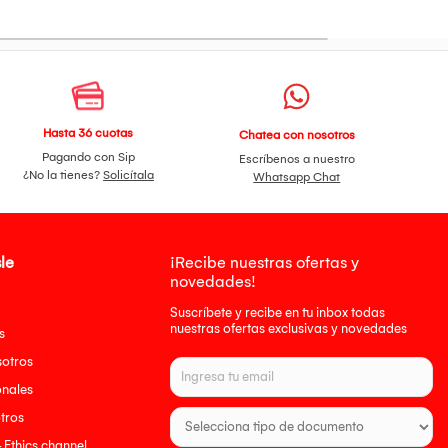
Hasta 36 cuotas
Chatea con nosotros
Pagando con Sip
Escríbenos a nuestro
¿No la tienes?
Solicítala
Whatsapp Chat
le
¡Recibe nuestras ofertas y
novedades!
Suscríbete y recibe en tu inbox todas
nuestras ofertas exclusivas y novedades
s
sotros
onales
tros
- Ethics channel