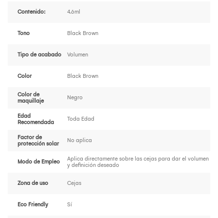
Contenido:
4.6ml
Tono
Black Brown
Tipo de acabado
Volumen
Color
Black Brown
Color de
Negro
maquillaje
Edad
Toda Edad
Recomendada
Factor de
No aplica
protección solar
Aplica directamente sobre las cejas para dar el volumen
Modo de Empleo
y definición deseado
Zona de uso
Cejas
Eco Friendly
Sí