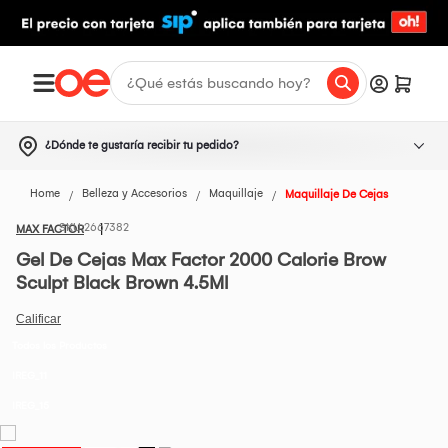
¿Dónde te gustaría recibir tu pedido?
Home
Belleza y Accesorios
Maquillaje
Maquillaje De Cejas
2667382
MAX FACTOR
Gel De Cejas Max Factor 2000 Calorie Brow
Sculpt Black Brown 4.5Ml
Todos los Productos
IREG_11
IREG_15