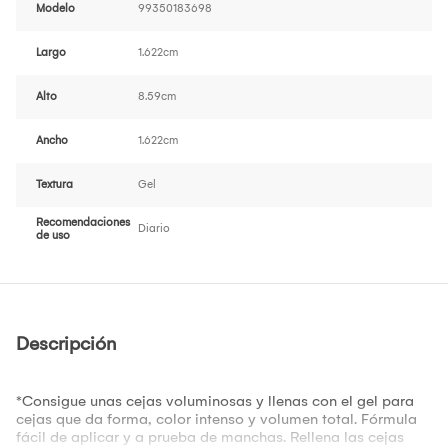
Modelo
99350183698
Largo
1.622cm
Alto
8.59cm
Ancho
1.622cm
Textura
Gel
Recomendaciones
Diario
de uso
Descripción
*Consigue unas cejas voluminosas y llenas con el gel para
cejas que da forma, color intenso y volumen total. Fórmula
fácil de aplicar y a prueba de manchas. Rellena las cejas