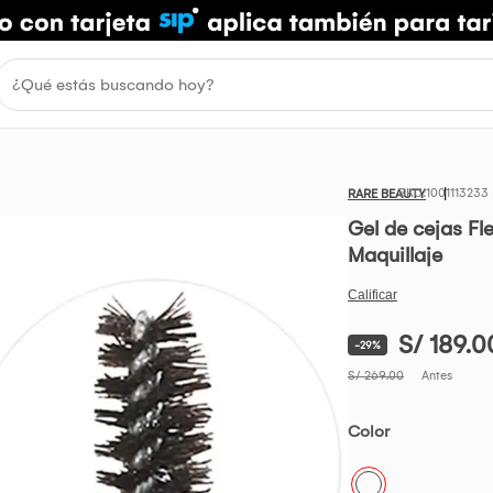
1001113233
RARE BEAUTY
Gel de cejas Fl
Maquillaje
S/ 189.0
-29%
S/ 269.00
Antes
Color