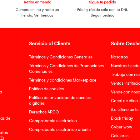
Retiro en tienda
Sigue tu pedido
Compra online y retira en
Fácil y rápido sólo con tu DNI.
tienda.
Ver tiendas
Seguir pedido
Servicio al Cliente
Sobre Oechs
?
Términos y Condiciones Generales
Nosotros
Términos y Condiciones de Promociones
Nuestras tienda
Comerciales
Trabaja con no
Términos y condiciones Marketplace
Ventas instituci
Política de cookies
a
Vende con noso
Política de privacidad de canales
Canal de ética 
digitales
¡Lo último en t
Derechos ARCO
nas de
Black friday
Comprobante electrónico
Cyber wow
Comprobante electrónico oriente
atos
Celulares
EE)