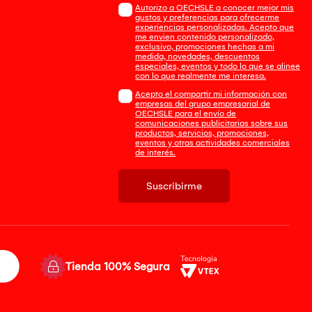
Autorizo a OECHSLE a conocer mejor mis
gustos y preferencias para ofrecerme
experiencias personalizadas. Acepto que
me envien contenido personalizado,
exclusivo, promociones hechas a mi
medida, novedades, descuentos
especiales, eventos y todo lo que se alinee
con lo que realmente me interesa.
Acepto el compartir mi información con
empresas del grupo empresarial de
OECHSLE para el envío de
comunicaciones publicitarias sobre sus
productos, servicios, promociones,
eventos y otras actividades comerciales
de interés.
Suscribirme
Tienda 100% Segura