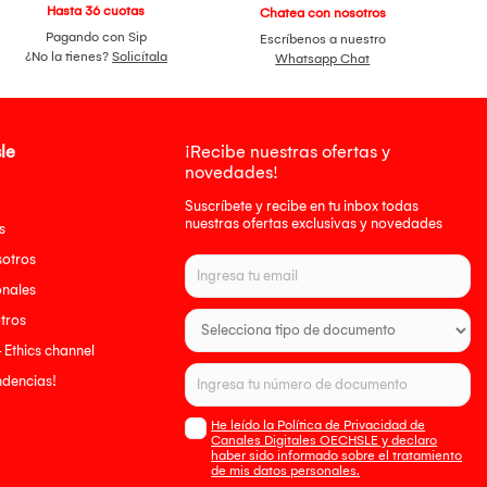
Hasta 36 cuotas
Chatea con nosotros
Pagando con Sip
Escríbenos a nuestro
¿No la tienes?
Solicítala
Whatsapp Chat
le
¡Recibe nuestras ofertas y
novedades!
Suscríbete y recibe en tu inbox todas
nuestras ofertas exclusivas y novedades
s
sotros
onales
tros
- Ethics channel
endencias!
He leído la Política de Privacidad de
Canales Digitales OECHSLE y declaro
haber sido informado sobre el tratamiento
de mis datos personales.