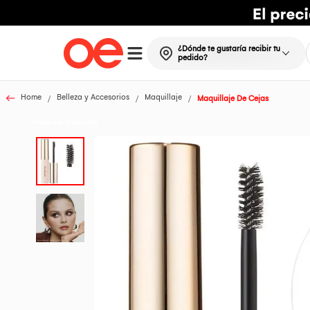
¿Dónde te gustaría recibir tu
pedido?
Home
Belleza y Accesorios
Maquillaje
Maquillaje De Cejas
Todos los Productos