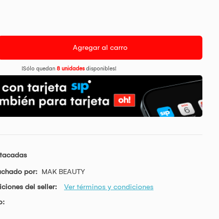
Agregar al carro
¡Sólo quedan
8 unidades
disponibles!
stacadas
achado por:
MAK BEAUTY
ciones del seller:
Ver términos y condiciones
o: