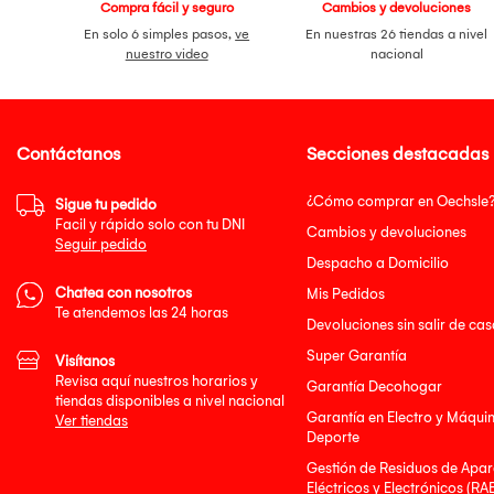
Compra fácil y seguro
Cambios y devoluciones
En solo 6 simples pasos,
ve
En nuestras 26 tiendas a nivel
nuestro video
nacional
Contáctanos
Secciones destacadas
¿Cómo comprar en Oechsle
Sigue tu pedido
Facil y rápido solo con tu DNI
Cambios y devoluciones
Seguir pedido
Despacho a Domicilio
Chatea con nosotros
Mis Pedidos
Te atendemos las 24 horas
Devoluciones sin salir de cas
Super Garantía
Visítanos
Revisa aquí nuestros horarios y
Garantía Decohogar
tiendas disponibles a nivel nacional
Garantía en Electro y Máqui
Ver tiendas
Deporte
Gestión de Residuos de Apar
Eléctricos y Electrónicos (RA