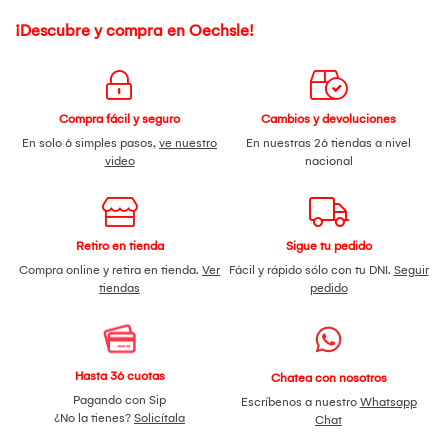
¡Descubre y compra en Oechsle!
Compra fácil y seguro
Cambios y devoluciones
En solo 6 simples pasos,
ve nuestro
En nuestras 26 tiendas a nivel
video
nacional
Retiro en tienda
Sigue tu pedido
Compra online y retira en tienda.
Ver
Fácil y rápido sólo con tu DNI.
Seguir
tiendas
pedido
Hasta 36 cuotas
Chatea con nosotros
Pagando con Sip
Escríbenos a nuestro
Whatsapp
¿No la tienes?
Solicítala
Chat