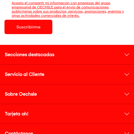
Acepto el compartir mi información con empresas del grupo
empresarial de OECHSLE para el envío de comunicaciones
publicitarias sobre sus productos, servicios, promociones, eventos y
otras actividades comerciales de interés.
Suscribirme
Secciones destacadas
Servicio al Cliente
Sobre Oechsle
Tarjeta oh!
Contáctanos