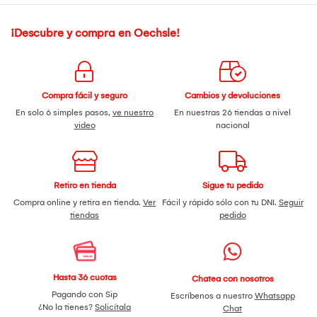
¡Descubre y compra en Oechsle!
Compra fácil y seguro
Cambios y devoluciones
En solo 6 simples pasos,
ve nuestro
En nuestras 26 tiendas a nivel
video
nacional
Retiro en tienda
Sigue tu pedido
Compra online y retira en tienda.
Ver
Fácil y rápido sólo con tu DNI.
Seguir
tiendas
pedido
Hasta 36 cuotas
Chatea con nosotros
Pagando con Sip
Escríbenos a nuestro
Whatsapp
¿No la tienes?
Solicítala
Chat