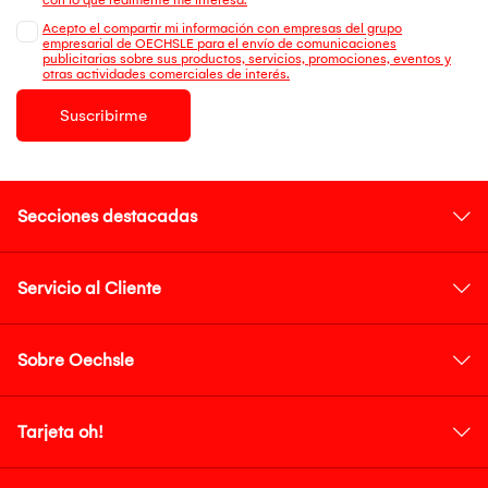
Acepto el compartir mi información con empresas del grupo
empresarial de OECHSLE para el envío de comunicaciones
publicitarias sobre sus productos, servicios, promociones, eventos y
otras actividades comerciales de interés.
Suscribirme
Secciones destacadas
Servicio al Cliente
Sobre Oechsle
Tarjeta oh!