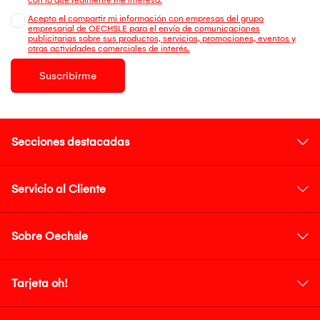
Acepto el compartir mi información con empresas del grupo
empresarial de OECHSLE para el envío de comunicaciones
publicitarias sobre sus productos, servicios, promociones, eventos y
otras actividades comerciales de interés.
Suscribirme
Secciones destacadas
Servicio al Cliente
Sobre Oechsle
Tarjeta oh!