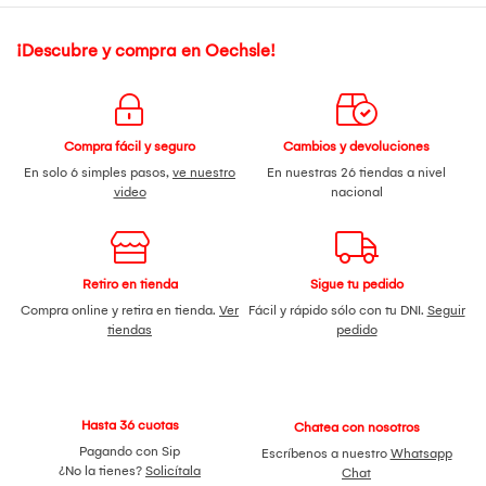
¡Descubre y compra en Oechsle!
Compra fácil y seguro
Cambios y devoluciones
En solo 6 simples pasos,
ve nuestro
En nuestras 26 tiendas a nivel
video
nacional
Retiro en tienda
Sigue tu pedido
Compra online y retira en tienda.
Ver
Fácil y rápido sólo con tu DNI.
Seguir
tiendas
pedido
Hasta 36 cuotas
Chatea con nosotros
Pagando con Sip
Escríbenos a nuestro
Whatsapp
¿No la tienes?
Solicítala
Chat