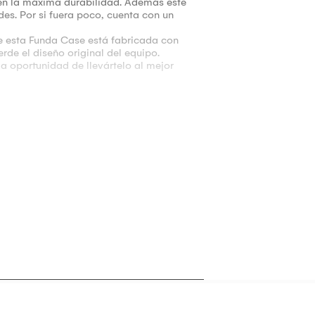
ién la máxima durabilidad. Además este
es. Por si fuera poco, cuenta con un
esta Funda Case está fabricada con
rde el diseño original del equipo.
 oportunidad de llevártelo al mejor