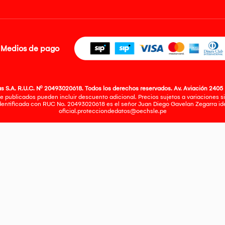
Medios de pago
 S.A. R.U.C. Nº 20493020618. Todos los derechos reservados. Av. Aviación 2405 
e publicados pueden incluir descuento adicional. Precios sujetos a variaciones sin
identificada con RUC No. 20493020618 es el señor Juan Diego Gavelan Zegarra iden
oficial.protecciondedatos@oechsle.pe