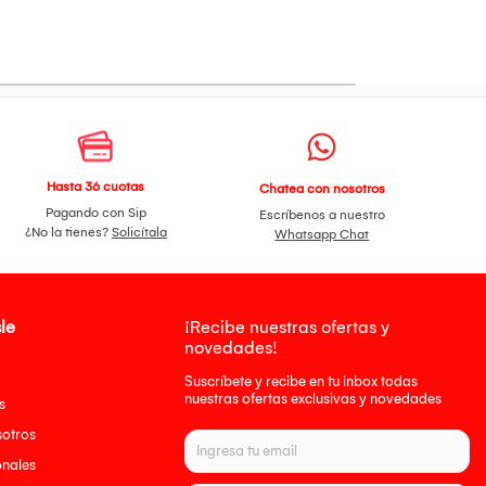
Hasta 36 cuotas
Chatea con nosotros
Pagando con Sip
Escríbenos a nuestro
¿No la tienes?
Solicítala
Whatsapp Chat
le
¡Recibe nuestras ofertas y
novedades!
Suscríbete y recibe en tu inbox todas
nuestras ofertas exclusivas y novedades
s
sotros
onales