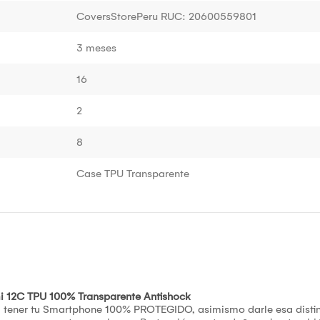
CoversStorePeru RUC: 20600559801
3 meses
16
2
8
Case TPU Transparente
 12C TPU 100% Transparente Antishock
á tener tu Smartphone 100% PROTEGIDO, asimismo darle esa distin