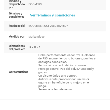
Vendido y
despachado
BOOMERS
por
Términos y
Ver términos y condiciones
condiciones
Razón social
BOOMERS RUC: 20603829507
Vendido por
Marketplace
Dimensiones
19 x 11 x 3
del producto
Cabe perfectamente el control Dualsense
de PS5, manteniendo lo botones, gatillos y
análogos accesibles.
Sensación cómoda del tacto suave.
Protege control PS5 del polvo,humedad y
Características
golpes.
Un diseño único a tu control.
Antideslizante proporcionan un mejor
agarre en beneficio de la mejora en el
juego.
Se emite boleta de venta