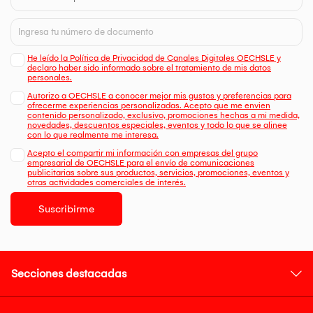
He leído la Política de Privacidad de Canales Digitales OECHSLE y
declaro haber sido informado sobre el tratamiento de mis datos
personales.
Autorizo a OECHSLE a conocer mejor mis gustos y preferencias para
ofrecerme experiencias personalizadas. Acepto que me envien
contenido personalizado, exclusivo, promociones hechas a mi medida,
novedades, descuentos especiales, eventos y todo lo que se alinee
con lo que realmente me interesa.
Acepto el compartir mi información con empresas del grupo
empresarial de OECHSLE para el envío de comunicaciones
publicitarias sobre sus productos, servicios, promociones, eventos y
otras actividades comerciales de interés.
Suscribirme
Secciones destacadas