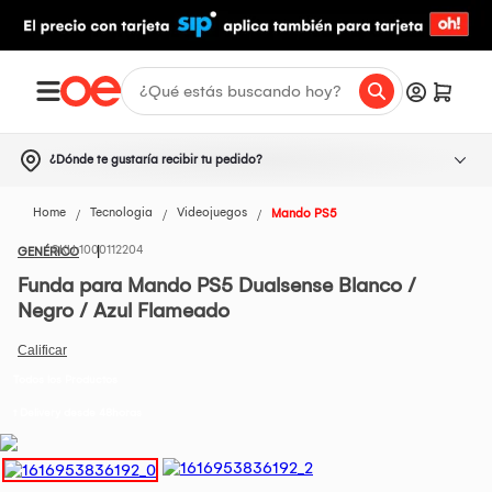
¿Dónde te gustaría recibir tu pedido?
Home
Tecnologia
Videojuegos
Mando PS5
1000112204
GENÉRICO
Funda para Mando PS5 Dualsense Blanco /
Negro / Azul Flameado
Todos los Productos
t Delivery desde 48horas