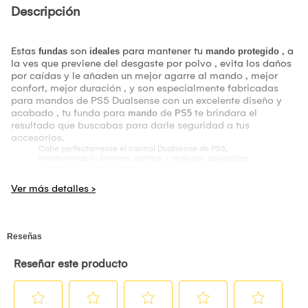
Descripción
Estas
son
para mantener tu
, a
fundas
ideales
mando protegido
la ves que previene del desgaste por polvo , evita los daños
por caídas y le añaden un mejor agarre al mando , mejor
confort, mejor duración , y son especialmente fabricadas
para mandos de PS5 Dualsense con un excelente diseño y
acabado , tu funda para
de
te brindara el
mando
PS5
resultado que buscabas para darle seguridad a tus
accesorios.
Cabe perfectamente el control Dualsense de PS5,
manteniendo lo botones, gatillos y análogos accesibles.
Sensación cómoda del tacto suave.
Protege control PS5 del polvo,humedad y golpes.
Un diseño único a tu control.
Antideslizante proporcionan un mejor agarre en beneficio de
la mejora en el juego.