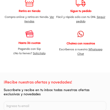
¡Déjate sorprender con todo lo que traemos para ti! ¡No lo
piense más y adquiéralo Aquí!
Retiro en tienda
Sigue tu pedido
Compra online y retira en tienda.
Ver
Fácil y rápido sólo con tu DNI.
Seguir
tiendas
pedido
Hasta 36 cuotas
Chatea con nosotros
Pagando con Sip
Escríbenos a nuestro
Whatsapp
¿No la tienes?
Solicítala
Chat
¡Recibe nuestras ofertas y novedades!
Suscríbete y recibe en tu inbox todas nuestras ofertas
exclusivas y novedades