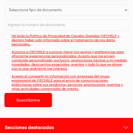
He leído la Política de Privacidad de Canales Digitales OECHSLE y
declaro haber sido informado sobre el tratamiento de mis datos
personales.
Autorizo a OECHSLE a conocer mejor mis gustos y preferencias para
ofrecerme experiencias personalizadas. Acepto que me envien
contenido personalizado, exclusivo, promociones hechas a mi medida,
novedades, descuentos especiales, eventos y todo lo que se alinee
con lo que realmente me interesa.
Acepto el compartir mi información con empresas del grupo
empresarial de OECHSLE para el envío de comunicaciones
publicitarias sobre sus productos, servicios, promociones, eventos y
otras actividades comerciales de interés.
Suscribirme
Secciones destacadas