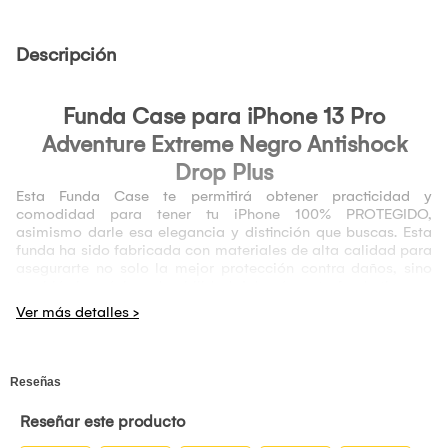
Descripción
Funda Case para
iPhone 13 Pro
Adventure Extreme Negro Antishock
Drop Plus
Esta Funda Case te permitirá obtener practicidad y
comodidad para tener tu iPhone 100% PROTEGIDO,
asimismo darle esa elegancia y distinción que buscas. Esta
funda ha sido fabricada con materiales de alta calidad para
asegurarte no solo la mejor protección contra daños, sino
también la máxima durabilidad. Además, esta funda tiene un
diseño compacto y ligero, lo que facilita su transporte
mientras se realizan actividades como senderismo, ciclismo,
escalada, viajes de aventura o actividades extremas.
Tu
iPhone 13 Pro
estará Protegido contra GOLPES, CAIDAS y
ARAÑAZOS gracias a que está fabricada con materiales de
Alta Resistencia como PC Policarbonato Anti-Impacto y
materiales exteriores de TPU suave para una protección con
cobertura completa de 360 grados. El borde elevado