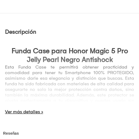
Descripción
Funda Case para
Honor Magic 5 Pro
Jelly Pearl Negro Antishock
Esta Funda Case te permitirá obtener practicidad y
comodidad para tener tu Smartphone 100% PROTEGIDO,
asimismo darle esa elegancia y distinción que buscas. Esta
funda ha sido fabricada con materiales de alta calidad para
asegurarte no solo la mejor protección contra daños, sino
también la máxima durabilidad. Además, este protector se
ajusta perfectamente a tu dispositivo y puedes usarlo sin
afectar ninguna de sus funcionalidades. Por si fuera poco,
cuenta con un diseño Elegante, Flexible y a la vez muy
juvenil, que hará resaltar a tu dispositivo donde quiera que lo
lleves.
Tu
Honor Magic 5 Pro
estará Protegido de GOLPES, CAIDAS
y ARAÑAZOS gracias a que está fabricada con materiales