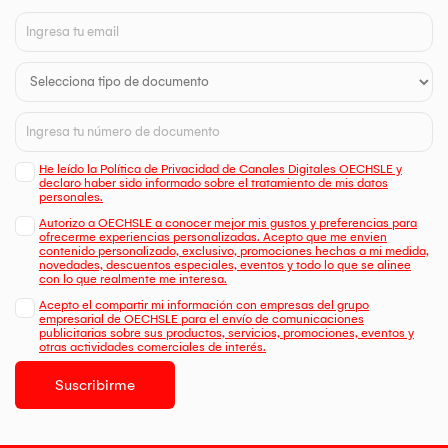
He leído la Política de Privacidad de Canales Digitales OECHSLE y
declaro haber sido informado sobre el tratamiento de mis datos
personales.
Autorizo a OECHSLE a conocer mejor mis gustos y preferencias para
ofrecerme experiencias personalizadas. Acepto que me envien
contenido personalizado, exclusivo, promociones hechas a mi medida,
novedades, descuentos especiales, eventos y todo lo que se alinee
con lo que realmente me interesa.
Acepto el compartir mi información con empresas del grupo
empresarial de OECHSLE para el envío de comunicaciones
publicitarias sobre sus productos, servicios, promociones, eventos y
otras actividades comerciales de interés.
Suscribirme