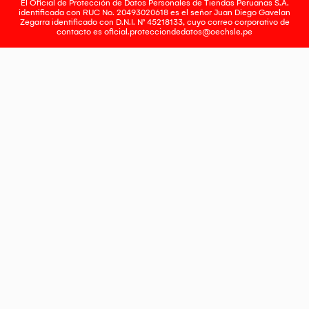
El Oficial de Protección de Datos Personales de Tiendas Peruanas S.A.
identificada con RUC No. 20493020618 es el señor Juan Diego Gavelan
Zegarra identificado con D.N.I. N° 45218133, cuyo correo corporativo de
contacto es
oficial.protecciondedatos@oechsle.pe