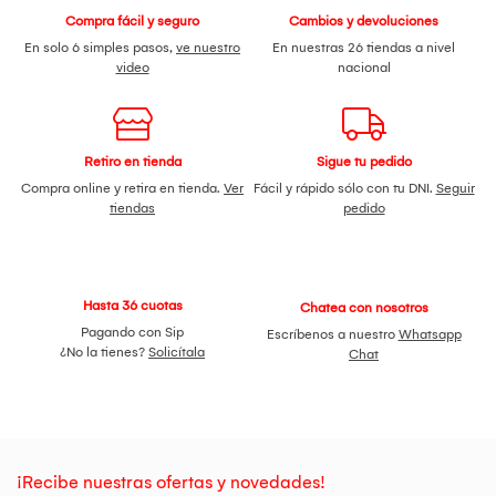
Protege todos los botones (Prendido/Apagado y Subir/Bajar
Compra fácil y seguro
Cambios y devoluciones
Volumen).
Acceso a todos los puertos del equipo (Ingreso de Audífonos
En solo 6 simples pasos,
ve nuestro
En nuestras 26 tiendas a nivel
y Cargador).
video
nacional
¡Déjate sorprender con todo lo que traemos para ti! ¡No lo
piense más y adquiéralo Aquí!
Retiro en tienda
Sigue tu pedido
Compra online y retira en tienda.
Ver
Fácil y rápido sólo con tu DNI.
Seguir
tiendas
pedido
Hasta 36 cuotas
Chatea con nosotros
Pagando con Sip
Escríbenos a nuestro
Whatsapp
¿No la tienes?
Solicítala
Chat
¡Recibe nuestras ofertas y novedades!