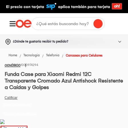
¿Dónde te gustaría recibir tu pedido?
Home
Tecnologia
Telefonia
Carcasas para Celulares
1000974294
GENÉRICO
Funda Case para Xiaomi Redmi 12C
Transparente Cromado Azul Antishock Resistente
a Caídas y Golpes
Todos los Productos
t Delivery desde 48horas