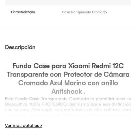
Características
Case Transparente Cromado
Descripción
Funda Case para
Xiaomi Redmi 12C
Transparente con Protector de Cámara
Cromado Azul Marino con anillo
Antishock .
Esta Funda Case Transparente Cromado te permitirá tener tu
Dispositivo 100% PROTEGIDO, asimismo darle esa distinción
que buscas. Fabricada con materiales de alta calidad para
asegurarte no solo una Protección contra daños, sino
también la máxima durabilidad. Esta funda se ajusta
perfectamente a tu Dispositivo y puedes usarlo sin afectar
ninguna de sus funcionalidades. Por si fuera poco, cuenta