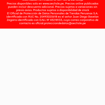
Precios disponibles solo en www.oechsle.pe. Precios online publicados
pueden incluir descuento adicional. Precios sujetos a variaciones sin
previo aviso. Productos sujetos a disponibilidad de stock
El Oficial de Protección de Datos Personales de Tiendas Peruanas S.A.
identificada con RUC No. 20493020618 es el señor Juan Diego Gavelan
Zegarra identificado con D.N.I. N° 45218133, cuyo correo corporativo de
contacto es
oficial.protecciondedatos@oechsle.pe