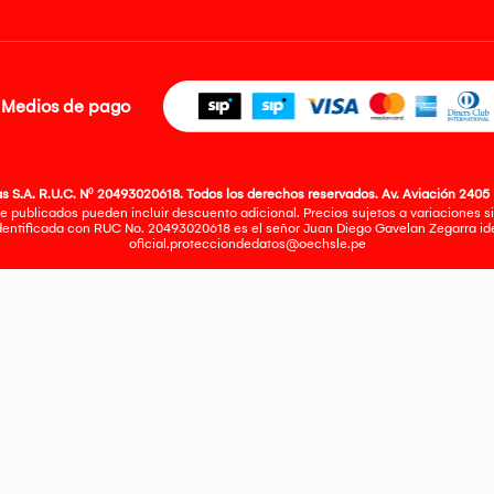
Medios de pago
 S.A. R.U.C. Nº 20493020618. Todos los derechos reservados. Av. Aviación 2405 
e publicados pueden incluir descuento adicional. Precios sujetos a variaciones sin
identificada con RUC No. 20493020618 es el señor Juan Diego Gavelan Zegarra iden
oficial.protecciondedatos@oechsle.pe