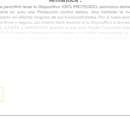
 permitirá tener tu Dispositivo 100% PROTEGIDO, asimismo darle 
arte no solo una Protección contra daños, sino también la m
sarlo sin afectar ninguna de sus funcionalidades. Por si fuera poc
 firme y seguro; así mismo hará resaltar a tu dispositivo a donde 
, CAIDAS y ARAÑAZOS gracias a que esta Funda Case está fabri
 Poliuretano Termoplástico Premium. El diseño transparente de es
ión. Su diseño con bordes cromados añade un toque de sofisti
régale mayor CUIDADO y SEGURIDAD a tu dispositivo y llévalo d
para ti.
e enviará el modelo indicado en la descripción.
gero.
y con Anillo Metálico para un Agarre Firme y Seguro.
ofisticación y modernidad.
n todos los bordes y la parte trasera.
gado y Subir/Bajar Volumen).
ngreso de Audífonos y Cargador).
s para ti! ¡No lo piense más y adquiéralo Aquí!