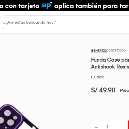
1000970306
GENÉRICO
Funda Case pa
Antishock Resi
S/ 49.90
Prec
-
+