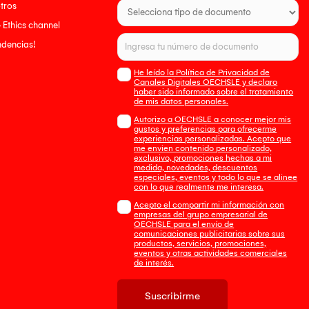
tros
- Ethics channel
endencias!
He leído la Política de Privacidad de
Canales Digitales OECHSLE y declaro
haber sido informado sobre el tratamiento
de mis datos personales.
Autorizo a OECHSLE a conocer mejor mis
gustos y preferencias para ofrecerme
experiencias personalizadas. Acepto que
me envien contenido personalizado,
exclusivo, promociones hechas a mi
medida, novedades, descuentos
especiales, eventos y todo lo que se alinee
con lo que realmente me interesa.
Acepto el compartir mi información con
empresas del grupo empresarial de
OECHSLE para el envío de
comunicaciones publicitarias sobre sus
productos, servicios, promociones,
eventos y otras actividades comerciales
de interés.
Suscribirme