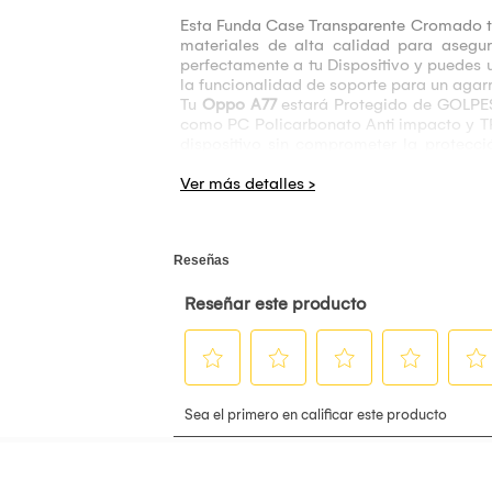
Esta Funda Case Transparente Cromado te
materiales de alta calidad para asegur
perfectamente a tu Dispositivo y puedes u
la funcionalidad de soporte para un agarre
Tu
Oppo A77
estará Protegido de GOLPES
como PC Policarbonato Anti impacto y TPU
dispositivo sin comprometer la protecc
premium y elegante a tu dispositivo. Ag
oportunidad de llevártelo al mejor precio 
Características Principales:
Diseñado especialmente para
Oppo A77
Foto referencial, Pierda Cuidado que se l
Diseño Transparente Rígido, Delgado y Li
Cuenta con Protector de Cámara Cromado 
Los bordes cromados añade un toque de s
Excelente Protección para tu dispositivo e
Protege todos los botones (Prendido/Apa
Acceso a todos los puertos del equipo (I
¡Déjate sorprender con todo lo que traemo