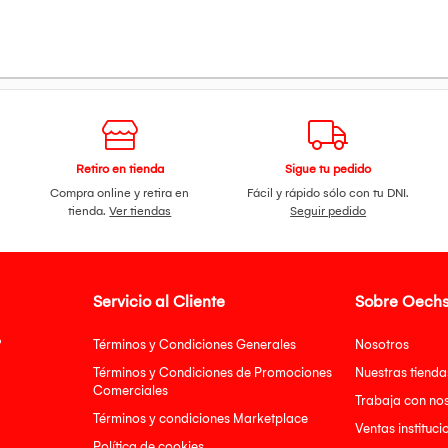
Retiro en tienda
Sigue tu pedido
Compra online y retira en
Fácil y rápido sólo con tu DNI.
tienda.
Ver tiendas
Seguir pedido
Servicio al Cliente
Sobre Oechs
?
Términos y Condiciones Generales
Nosotros
Términos y Condiciones de Promociones
Nuestras tienda
Comerciales
Trabaja con no
Términos y condiciones Marketplace
Ventas instituci
Política de cookies