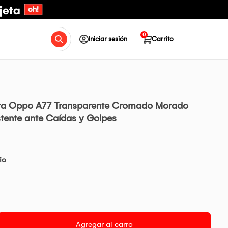
0
Iniciar sesión
Carrito
ra Oppo A77 Transparente Cromado Morado
stente ante Caídas y Golpes
io
Agregar al carro