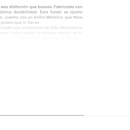
esa distinción que buscas. Fabricada con
áxima durabilidad. Esta funda se ajusta
o, cuenta con un Anillo Metálico que tiene
quiera que lo lleves.
cada con materiales de Alta Resistencia
ta funda resalta la belleza natural de tu
cación y modernidad, dándole un aspecto
onde quiera que vayas. No dejes pasar la