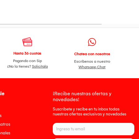
Hasta 36 cuotas
Chatea con nosotros
Pagando con Sip
Escríbenos a nuestro
¿No la tienes?
Solicítala
Whatsapp Chat
le
¡Recibe nuestras ofertas y
novedades!
Suscríbete y recibe en tu inbox todas
nuestras ofertas exclusivas y novedades
s
sotros
onales