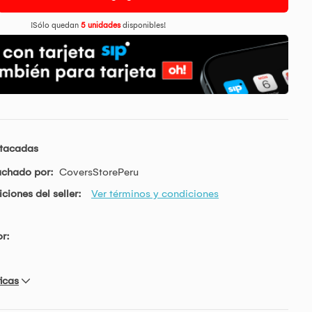
¡Sólo quedan
5 unidades
disponibles!
stacadas
achado por:
CoversStorePeru
ciones del seller:
Ver términos y condiciones
r:
icas