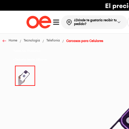
¿Dónde te gustaría recibir tu
pedido?
Home
Tecnologia
Telefonia
Carcasas para Celulares
Todos los Productos
t Delivery desde 48horas