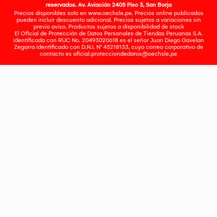
reservados. Av. Aviación 2405 Piso 3, San Borja
Precios disponibles solo en www.oechsle.pe. Precios online publicados
pueden incluir descuento adicional. Precios sujetos a variaciones sin
previo aviso. Productos sujetos a disponibilidad de stock
El Oficial de Protección de Datos Personales de Tiendas Peruanas S.A.
identificada con RUC No. 20493020618 es el señor Juan Diego Gavelan
Zegarra identificado con D.N.I. N° 45218133, cuyo correo corporativo de
contacto es
oficial.protecciondedatos@oechsle.pe