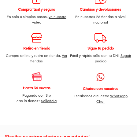
piense más y adquiéralo Aquí!
Compra fácil y seguro
Cambios y devoluciones
En solo 6 simples pasos,
ve nuestro
En nuestras 26 tiendas a nivel
video
nacional
Retiro en tienda
Sigue tu pedido
Compra online y retira en tienda.
Ver
Fácil y rápido sólo con tu DNI.
Seguir
tiendas
pedido
Hasta 36 cuotas
Chatea con nosotros
Pagando con Sip
Escríbenos a nuestro
Whatsapp
¿No la tienes?
Solicítala
Chat
¡Recibe nuestras ofertas y novedades!