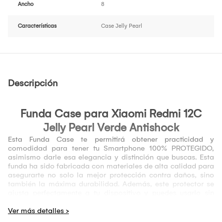
Ancho
8
Características
Case Jelly Pearl
Descripción
Funda Case para
Xiaomi Redmi 12C
Jelly Pearl Verde Antishock
Esta Funda Case te permitirá obtener practicidad y
comodidad para tener tu Smartphone 100% PROTEGIDO,
asimismo darle esa elegancia y distinción que buscas. Esta
funda ha sido fabricada con materiales de alta calidad para
asegurarte no solo la mejor protección contra daños, sino
también la máxima durabilidad. Además, este protector se
ajusta perfectamente a tu dispositivo y puedes usarlo sin
afectar ninguna de sus funcionalidades. Por si fuera poco,
cuenta con un diseño Elegante, Flexible y a la vez muy
juvenil, que hará resaltar a tu dispositivo donde quiera que lo