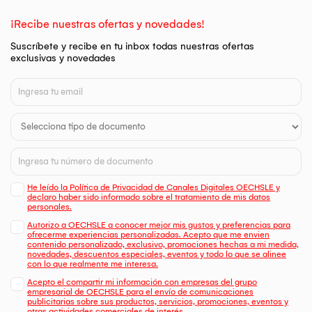
¡Recibe nuestras ofertas y novedades!
Suscríbete y recibe en tu inbox todas nuestras ofertas
exclusivas y novedades
He leído la Política de Privacidad de Canales Digitales OECHSLE y
declaro haber sido informado sobre el tratamiento de mis datos
personales.
Autorizo a OECHSLE a conocer mejor mis gustos y preferencias para
ofrecerme experiencias personalizadas. Acepto que me envien
contenido personalizado, exclusivo, promociones hechas a mi medida,
novedades, descuentos especiales, eventos y todo lo que se alinee
con lo que realmente me interesa.
Acepto el compartir mi información con empresas del grupo
empresarial de OECHSLE para el envío de comunicaciones
publicitarias sobre sus productos, servicios, promociones, eventos y
otras actividades comerciales de interés.