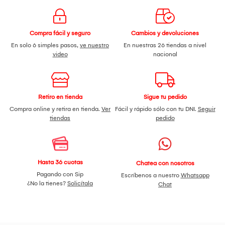
¡Déjate sorprender con todo lo que traemos para ti! ¡No lo
piense más y adquiéralo Aquí!
Compra fácil y seguro
Cambios y devoluciones
En solo 6 simples pasos,
ve nuestro
En nuestras 26 tiendas a nivel
video
nacional
Retiro en tienda
Sigue tu pedido
Compra online y retira en tienda.
Ver
Fácil y rápido sólo con tu DNI.
Seguir
tiendas
pedido
Hasta 36 cuotas
Chatea con nosotros
Pagando con Sip
Escríbenos a nuestro
Whatsapp
¿No la tienes?
Solicítala
Chat