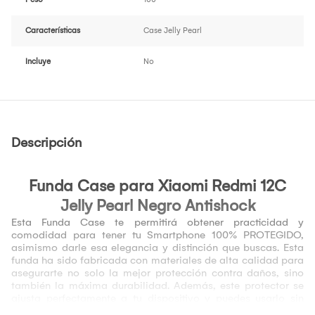
Características
Case Jelly Pearl
Incluye
No
Descripción
Funda Case para
Xiaomi Redmi 12C
Jelly Pearl Negro Antishock
Esta Funda Case te permitirá obtener practicidad y
comodidad para tener tu Smartphone 100% PROTEGIDO,
asimismo darle esa elegancia y distinción que buscas. Esta
funda ha sido fabricada con materiales de alta calidad para
asegurarte no solo la mejor protección contra daños, sino
también la máxima durabilidad. Además, este protector se
ajusta perfectamente a tu dispositivo y puedes usarlo sin
afectar ninguna de sus funcionalidades. Por si fuera poco,