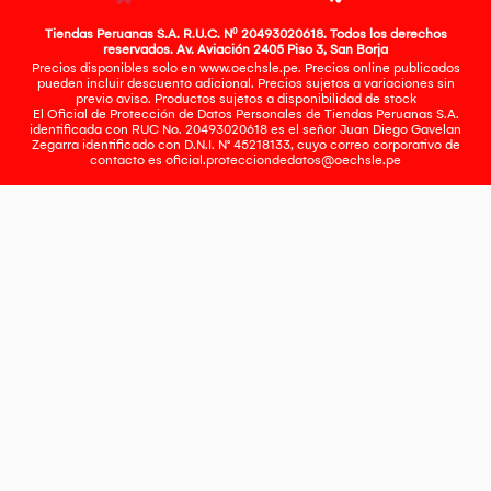
Tiendas Peruanas S.A. R.U.C. Nº 20493020618. Todos los derechos
reservados. Av. Aviación 2405 Piso 3, San Borja
Precios disponibles solo en www.oechsle.pe. Precios online publicados
pueden incluir descuento adicional. Precios sujetos a variaciones sin
previo aviso. Productos sujetos a disponibilidad de stock
El Oficial de Protección de Datos Personales de Tiendas Peruanas S.A.
identificada con RUC No. 20493020618 es el señor Juan Diego Gavelan
Zegarra identificado con D.N.I. N° 45218133, cuyo correo corporativo de
contacto es
oficial.protecciondedatos@oechsle.pe